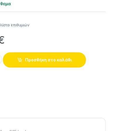
όθεμα
λίστα επιθυμιών
€
λακτήρας Για Mercedes-Benz S-Class W221 06-13 Amg S65 Lo
Προσθήκη στο καλάθι