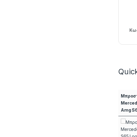
Κωδ
Quic
Μπροστ
Merced
Amg S6