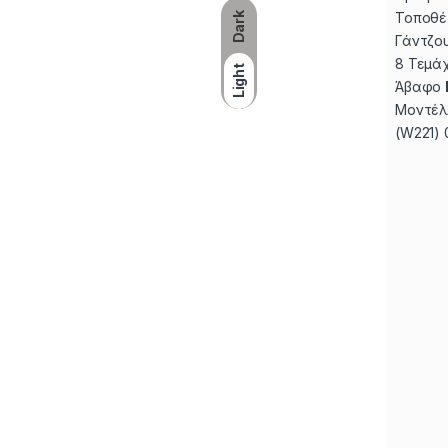
Τοποθέ
Dark
Γάντζο
8 Τεμάχ
Light
Άβαφο
Μοντέλο
(W221) 