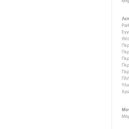
Μπρ
Λεπ
Par
Εγγ
Θέσ
Περ
Περ
Περ
Περ
Περ
Πλή
Υλι
Χρ
Μο
Μάρ