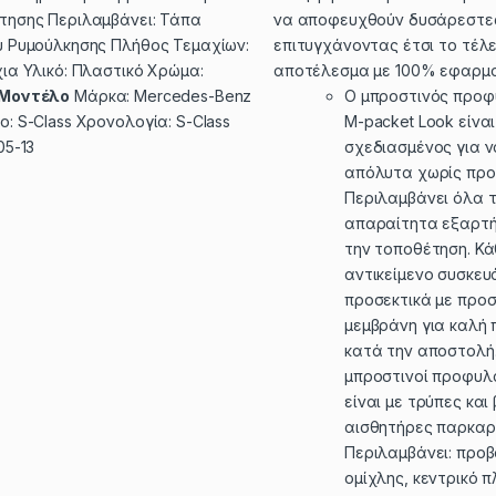
τησης Περιλαμβάνει: Τάπα
να αποφευχθούν δυσάρεστες
υ Ρυμούλκησης Πλήθος Τεμαχίων:
επιτυγχάνοντας έτσι το τέλε
ια Υλικό: Πλαστικό Χρώμα:
αποτέλεσμα με 100% εφαρμο
Μοντέλο
Μάρκα: Mercedes-Benz
Ο μπροστινός προ
: S-Class Χρονολογία: S-Class
M-packet Look είνα
05-13
σχεδιασμένος για ν
απόλυτα χωρίς προ
Περιλαμβάνει όλα 
απαραίτητα εξαρτή
την τοποθέτηση. Κά
αντικείμενο συσκευ
προσεκτικά με προσ
μεμβράνη για καλή
κατά την αποστολή.
μπροστινοί προφυλ
είναι με τρύπες και
αισθητήρες παρκαρ
Περιλαμβάνει: προβ
ομίχλης, κεντρικό 