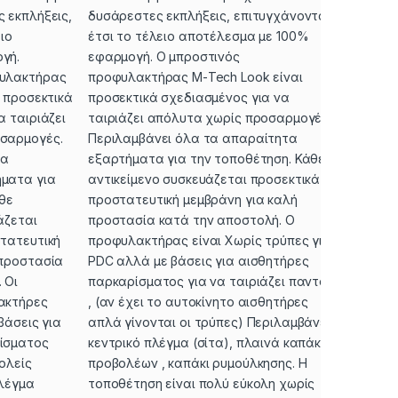
 εκπλήξεις,
δυσάρεστες εκπλήξεις, επιτυγχάνοντας
Ρυμούλ
ιο
έτσι το τέλειο αποτέλεσμα με 100%
Τεμαχι
γή.
εφαρμογή. Ο μπροστινός
Επιπλέ
φυλακτήρας
προφυλακτήρας Μ-Tech Look είναι
τρύπες
ι προσεκτικά
προσεκτικά σχεδιασμένος για να
(PDC)
α ταιριάζει
ταιριάζει απόλυτα χωρίς προσαρμογές.
Μοντέλ
σαρμογές.
Περιλαμβάνει όλα τα απαραίτητα
08-14
τα
εξαρτήματα για την τοποθέτηση. Κάθε
ματα για
αντικείμενο συσκευάζεται προσεκτικά με
θε
προστατευτική μεμβράνη για καλή
άζεται
προστασία κατά την αποστολή. Ο
τατευτική
προφυλακτήρας είναι Χωρίς τρύπες για
 προστασία
PDC αλλά με βάσεις για αισθητήρες
 Οι
παρκαρίσματος για να ταιριάζει παντού
ακτήρες
, (αν έχει το αυτοκίνητο αισθητήρες
 βάσεις για
απλά γίνονται οι τρύπες) Περιλαμβάνει:
ίσματος
κεντρικό πλέγμα (σίτα), πλαινά καπάκια
ολείς
προβολέων , καπάκι ρυμούλκησης. Η
πλέγμα
τοποθέτηση είναι πολύ εύκολη χωρίς