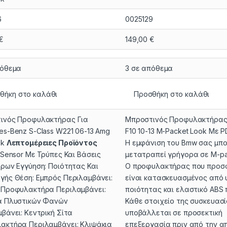
6
0025129
€
149,00
€
πόθεμα
3 σε απόθεμα
θήκη στο καλάθι
Προσθήκη στο καλάθι
ινός Προφυλακτήρας Για
Μπροστινός Προφυλακτήρας 
s-Benz S-Class W221 06-13 Amg
F10 10-13 M-Packet Look Με 
ok
Λεπτομέρειες Προϊόντος
Η εμφάνιση του Bmw σας μπο
 Sensor Με Τρύπες Και Βάσεις
μετατραπεί γρήγορα σε M-pa
ρων Εγγύηση: Ποιότητας Και
Ο προφυλακτήρας που προσ
γής Θέση: Εμπρός Περιλαμβάνει:
είναι κατασκευασμένος από
 Προφυλακτήρα Περιλαμβάνει:
ποιότητας και ελαστικό ABS 
α Πλυστικών Φανών
Κάθε στοιχείο της συσκευασ
βάνει: Κεντρική Σίτα
υποβάλλεται σε προσεκτική
ακτήρα Περιλαμβάνει: Κλιψάκια
επεξεργασία πριν από την α