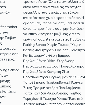
κια
τροποποιήσεις. Όλα τα ανταλλακτικά
ματα
είναι after market τέλειας ποιότητας
καπάκι
εφάμιλλης των γνησίων, με εύκολη
εγκατάσταση χωρίς τροποποιήσεις. Η
ομάδα μας μπορεί να σας βοηθήσει σε
fter market
όλες τις ερωτήσεις σας, μην διστάσετε
ς των
να επικοινωνήσετε μαζί μας για την
ην Ταϊβάν
ερώτησή σας.
Λεπτομέρειες Προϊόντος
ίς
Parking Sensor Χωρίς Τρύπες/ Χωρίς
μπορεί να
Βάσεις Αισθητήρων Εγγύηση: Ποιότητας
ωτήσεις σας,
Και Εφαρμογής Θέση: Εμπρός
σετε μαζί
Περιλαμβάνει: Βίδες Στερέωσης
Περιλαμβάνει: Εμπρός Προφυλακτήρα
king Sensor
Περιλαμβάνει: Κεντρική Σίτα
τήρων
Προφυλακτήρα Περιλαμβάνει: Κλιψάκια
ρμογής
Τοποθέτησης Περιλαμβάνει: Πλαινές
 Εμπρός
Σίτες Προφυλακτήρα Περιλαμβάνει:
: Καπάκια
Τάπα Γάντζου Ρυμούλκησης Πλήθος
νει:
Τεμαχίων: 5 Τεμαχια Υλικό: Πλαστικό
α
Χρώμα: Άβαφο Επιπλέον Λεπτομέρειες: