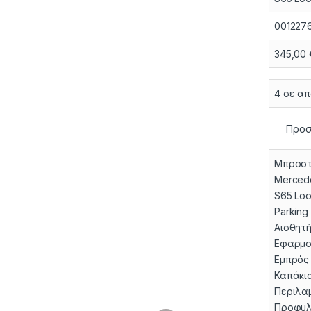
001227
345,00
4 σε α
Προσ
Μπροστ
Mercede
S65 Lo
Parking
Αισθητή
Εφαρμο
Εμπρός
Καπάκι
Περιλαμ
Προφυλ