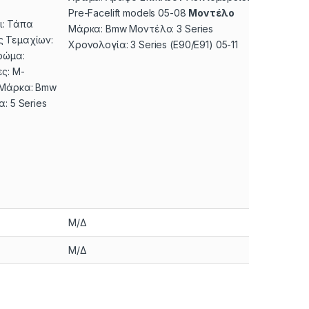
Pre-Facelift models 05-08
Μοντέλο
: Τάπα
Μάρκα: Bmw Μοντέλο: 3 Series
 Τεμαχίων:
Χρονολογία: 3 Series (E90/E91) 05-11
ρώμα:
ς: M-
Μάρκα: Bmw
: 5 Series
Μ/Δ
Μ/Δ
Μ/Δ
Μ/Δ