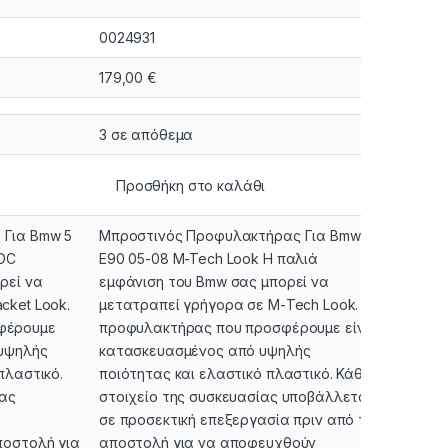
0024931
001851
179,00
€
199,00
3 σε απόθεμα
16 σε 
Προσθήκη στο καλάθι
Προσ
Για Bmw 5
Μπροστινός Προφυλακτήρας Για Bmw 3
Πισινό
PDC
E90 05-08 M-Tech Look Η παλιά
08-14 
ρεί να
εμφάνιση του Bmw σας μπορεί να
Προϊό
cket Look.
μετατραπεί γρήγορα σε Μ-Tech Look. Ο
Εφαρμο
φέρουμε
προφυλακτήρας που προσφέρουμε είναι
Αριστε
 υψηλής
κατασκευασμένος από υψηλής
Περιλα
πλαστικό.
ποιότητας και ελαστικό πλαστικό. Κάθε
Προφυλ
ίας
στοιχείο της συσκευασίας υποβάλλεται
Πίσω Π
σε προσεκτική επεξεργασία πριν από την
Περιλα
ποστολή για
αποστολή για να αποφευχθούν
Περιλα