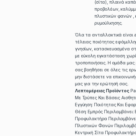
(σίτα), πλαινά καπά
προβολέων, καλύμ
πλυστικών φανών , 
ρυμούλκησης.
Όλα τα ανταλλακτικά είναι a
τέλειας ποιότητας εφάμιλλη
γνησίων, κατασκευασμένα στ
με εύκολη εγκατάσταση χωρ
τροποποιήσεις. Η ομάδα μας 
σας βοηθήσει σε όλες τις ερ
μην διστάσετε να επικοινωνή
μας για την ερώτησή σας.
Λεπτομέρειες Προϊόντος
Par
Με Τρύπες Και Βάσεις Αισθη
Εγγύηση: Ποιότητας Και Εφα
Θέση: Εμπρός Περιλαμβάνει:
Προφυλακτήρα Περιλαμβάνει
Πλυστικών Φανών Περιλαμβά
Κεντρική Σίτα Προφυλακτήρ