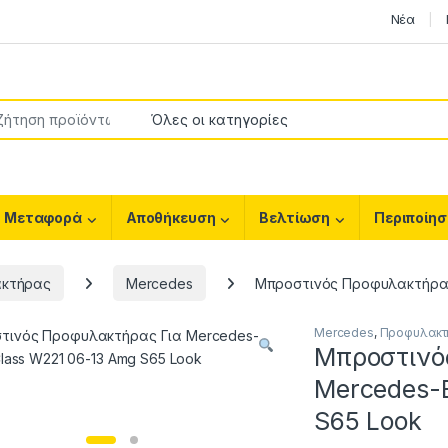
Νέα
or:
Μεταφορά
Αποθήκευση
Βελτίωση
Περιποίησ
κτήρας
Mercedes
Μπροστινός Προφυλακτήρας 
Mercedes
,
Προφυλακτ
Μπροστινό
Mercedes-
S65 Look