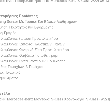
οστινός Προφυλακτήρας Για Mercedes-Benz S-Class W221 06-13
τομέρειες Προϊόντος
king Sensor Με Τρύπες Και Βάσεις Αισθητήρων
ύηση: Ποιότητας Και Εφαρμογής
η: Εμπρός
ιλαμβάνει: Εμπρός Προφυλακτήρα
ιλαμβάνει: Καπάκια Πλυστικών Φανών
ιλαμβάνει: Κεντρική Σίτα Προφυλακτήρα
ιλαμβάνει: Κλιψάκια Τοποθέτησης
ιλαμβάνει: Τάπα Γάντζου Ρυμούλκησης
θος Τεμαχίων: 8 Τεμάχια
κό: Πλαστικό
ώμα: Άβαφο
ντέλο
κα: Mercedes-Benz Μοντέλο: S-Class Χρονολογία: S-Class (W221)