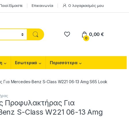
Ποιοί Είμαστε
Επικοινωνία
Ο λογαριασμός μου
0,00
€
0
η
Εσωτερικό
Περισσότερα
Για Mercedes-Benz S-Class W221 06-13 Amg S65 Look
ήρας
ς Προφυλακτήρας Για
Benz S-Class W221 06-13 Amg