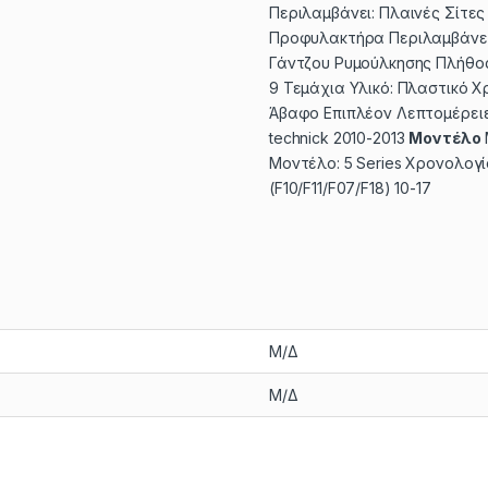
Περιλαμβάνει: Πλαινές Σίτες
Προφυλακτήρα Περιλαμβάνει
Γάντζου Ρυμούλκησης Πλήθος
9 Τεμάχια Υλικό: Πλαστικό Χ
Άβαφο Επιπλέον Λεπτομέρειε
technick 2010-2013
Μοντέλο
Μοντέλο: 5 Series Χρονολογία
(F10/F11/F07/F18) 10-17
Μ/Δ
Μ/Δ