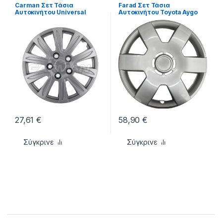
Carman Σετ Τάσια
Farad Σετ Τάσια
Αυτοκινήτου Universal
Αυτοκινήτου Toyota Aygo
4τμχ 16″
4τμχ 14″ Ασημί
27,61
€
58,90
€
Σύγκρινε
Σύγκρινε