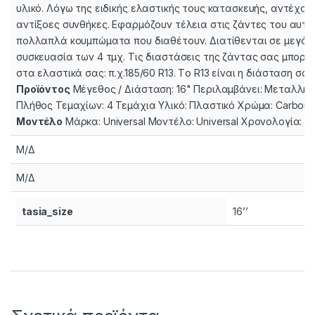
υλικό. Λόγω της ειδικής ελαστικής τους κατασκευής, αντέχου
αντίξοες συνθήκες. Εφαρμόζουν τέλεια στις ζάντες του αυτο
πολλαπλά κουμπώματα που διαθέτουν. Διατίθενται σε μεγάλη 
συσκευασία των 4 τμχ. Τις διαστάσεις της ζάντας σας μπορεί
στα ελαστικά σας: π.χ.185/60 R13. Tο R13 είναι η διάσταση σας
Προϊόντος
Μέγεθος / Διάσταση: 16" Περιλαμβάνει: Μεταλλι
Πλήθος Τεμαχίων: 4 Τεμάχια Υλικό: Πλαστικό Χρώμα: Carbon
Μοντέλο
Μάρκα: Universal Μοντέλο: Universal Χρονολογία: Un
Μ/Δ
Μ/Δ
tasia_size
16’’