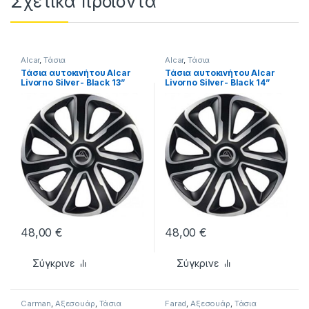
Σχετικά προϊόντα
Alcar
,
Τάσια
Alcar
,
Τάσια
Τάσια αυτοκινήτου Alcar
Τάσια αυτοκινήτου Alcar
Livorno Silver- Black 13”
Livorno Silver- Black 14”
τεμ. 4
τεμ. 4
48,00
€
48,00
€
Σύγκρινε
Σύγκρινε
Carman
,
Αξεσουάρ
,
Τάσια
Farad
,
Αξεσουάρ
,
Τάσια