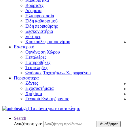
Καθαριστικά
Βούρτσες
Δέρματα
Ηλιοπροστασία
Είδη καθαρισμού
Είδη περιποίησης
Ξεσκονιστήρια
Ξύστρες
Κουκούλες αυτοκινήτου
Εσωτερικό
Οργάνωση Χώρου
Πεταλιέρες
Ποτηροθήκες
Τεμπέληδες
Φούσκες Ταχυτήτων- Χειροφρένου
Περισσότερα
Ζάντες
Ηχοσυστήματα
Χρήσιμα
Γενικού Ενδιαφέροντος
Search
Αναζήτηση για:
Αναζήτηση