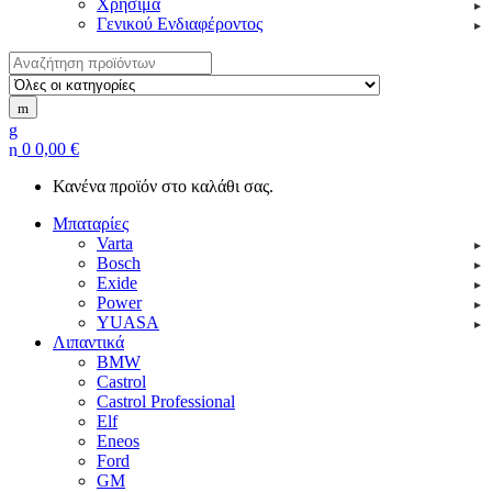
Χρήσιμα
Γενικού Ενδιαφέροντος
Search
for:
0
0,00
€
Κανένα προϊόν στο καλάθι σας.
Μπαταρίες
Varta
Bosch
Exide
Power
YUASA
Λιπαντικά
BMW
Castrol
Castrol Professional
Elf
Eneos
Ford
GM