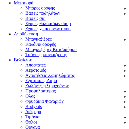
Μεταφορά
Μπάρες οροφής
Βάσεις ποδηλάτων
Βάσεις σκι
Σχάρες θαλάσσιων σπορ
Σχάρες χειμερινών σπορ
Αποθήκευση
Μπαγκαζιέρες
Καλάθια οροφής
Μπαγκαζιέρες Κοτσαδόρου
Τσάντες μπαγκαζιέρας
Βελτίωση
Αποστάτες
Αεροτομές
Αναρτήσεις Χαμηλώματος
Εξατμίσεις-Ακρα
Σωλήνες φιλτροχοάνων
Προφυλακτήρας
Φλας
Φρυδάκια Φαναριών
Bodykits
Διάφορα
Τιμόνια
Θόλοι
Οργανα