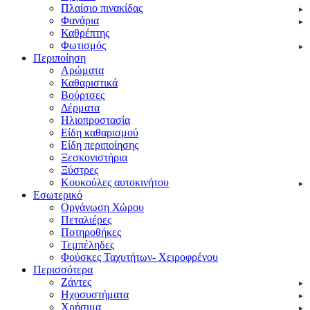
Πλαίσιο πινακίδας
Φανάρια
Καθρέπτης
Φωτισμός
Περιποίηση
Αρώματα
Καθαριστικά
Βούρτσες
Δέρματα
Ηλιοπροστασία
Είδη καθαρισμού
Είδη περιποίησης
Ξεσκονιστήρια
Ξύστρες
Κουκούλες αυτοκινήτου
Εσωτερικό
Οργάνωση Χώρου
Πεταλιέρες
Ποτηροθήκες
Τεμπέληδες
Φούσκες Ταχυτήτων- Χειροφρένου
Περισσότερα
Ζάντες
Ηχοσυστήματα
Χρήσιμα