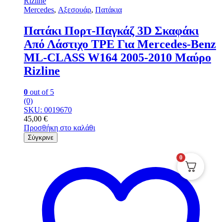
Mercedes
,
Αξεσουάρ
,
Πατάκια
Πατάκι Πορτ-Παγκάζ 3D Σκαφάκι
Από Λάστιχο TPE Για Mercedes-Benz
ΜL-CLΑSS W164 2005-2010 Μαύρο
Rizline
0
out of 5
(0)
SKU: 0019670
45,00
€
Προσθήκη στο καλάθι
Σύγκρινε
0