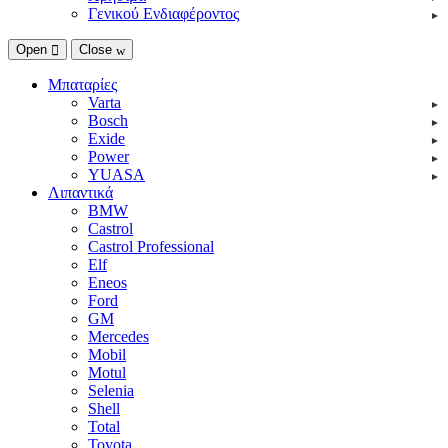
Γενικού Ενδιαφέροντος
Open
Close
Μπαταρίες
Varta
Bosch
Exide
Power
YUASA
Λιπαντικά
BMW
Castrol
Castrol Professional
Elf
Eneos
Ford
GM
Mercedes
Mobil
Motul
Selenia
Shell
Total
Toyota