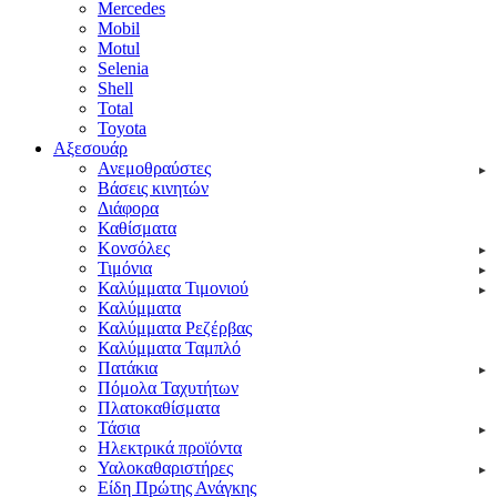
Mercedes
Mobil
Motul
Selenia
Shell
Total
Toyota
Αξεσουάρ
Ανεμοθραύστες
Βάσεις κινητών
Διάφορα
Καθίσματα
Κονσόλες
Τιμόνια
Καλύμματα Τιμονιού
Καλύμματα
Καλύμματα Ρεζέρβας
Καλύμματα Ταμπλό
Πατάκια
Πόμολα Ταχυτήτων
Πλατοκαθίσματα
Τάσια
Ηλεκτρικά προϊόντα
Υαλοκαθαριστήρες
Είδη Πpώτης Ανάγκης