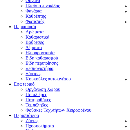
Οργανα
Πλαίσιο πινακίδας
Φανάρια
Καθρέπτης
Φωτισμός
Περιποίηση
Αρώματα
Καθαριστικά
Βούρτσες
Δέρματα
Ηλιοπροστασία
Είδη καθαρισμού
Είδη περιποίησης
Ξεσκονιστήρια
Ξύστρες
Κουκούλες αυτοκινήτου
Εσωτερικό
Οργάνωση Χώρου
Πεταλιέρες
Ποτηροθήκες
Τεμπέληδες
Φούσκες Ταχυτήτων- Χειροφρένου
Περισσότερα
Ζάντες
Ηχοσυστήματα