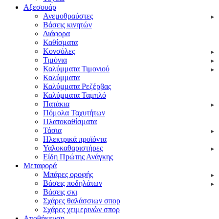
Αξεσουάρ
Ανεμοθραύστες
Βάσεις κινητών
Διάφορα
Καθίσματα
Κονσόλες
Τιμόνια
Καλύμματα Τιμονιού
Καλύμματα
Καλύμματα Ρεζέρβας
Καλύμματα Ταμπλό
Πατάκια
Πόμολα Ταχυτήτων
Πλατοκαθίσματα
Τάσια
Ηλεκτρικά προϊόντα
Υαλοκαθαριστήρες
Είδη Πpώτης Ανάγκης
Μεταφορά
Μπάρες οροφής
Βάσεις ποδηλάτων
Βάσεις σκι
Σχάρες θαλάσσιων σπορ
Σχάρες χειμερινών σπορ
Αποθήκευση