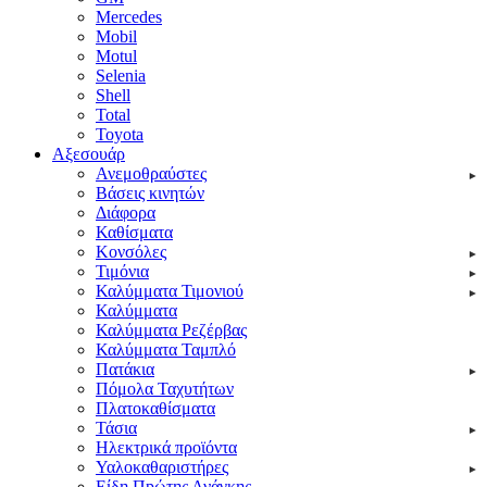
Mercedes
Mobil
Motul
Selenia
Shell
Total
Toyota
Αξεσουάρ
Ανεμοθραύστες
Βάσεις κινητών
Διάφορα
Καθίσματα
Κονσόλες
Τιμόνια
Καλύμματα Τιμονιού
Καλύμματα
Καλύμματα Ρεζέρβας
Καλύμματα Ταμπλό
Πατάκια
Πόμολα Ταχυτήτων
Πλατοκαθίσματα
Τάσια
Ηλεκτρικά προϊόντα
Υαλοκαθαριστήρες
Είδη Πpώτης Ανάγκης