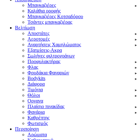
Μπαγκαζιέρες
Καλάθια οροφής
Μπαγκαζιέρες Κοτσαδόρου
Τσάντες μπαγκαζιέρας
Βελτίωση
Αποστάτες
Αεροτομές
Αναρτήσεις Χαμηλώματος
Εξατμίσεις-Ακρα
Σωλήνες φιλτροχοάνων
Προφυλακτήρας
Φλας
Φρυδάκια Φαναριών
Bodykits
Διάφορα
Τιμόνια
Θόλοι
Οργανα
Πλαίσιο πινακίδας
Φανάρια
Καθρέπτης
Φωτισμός
Περιποίηση
Αρώματα