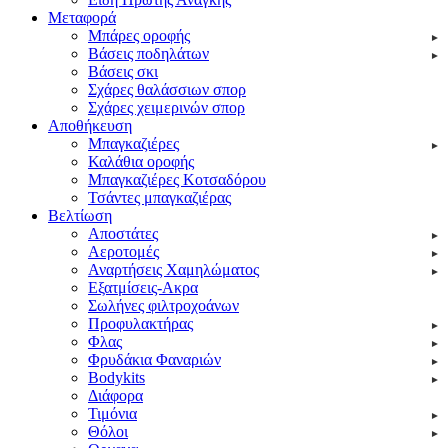
Μεταφορά
Μπάρες οροφής
Βάσεις ποδηλάτων
Βάσεις σκι
Σχάρες θαλάσσιων σπορ
Σχάρες χειμερινών σπορ
Αποθήκευση
Μπαγκαζιέρες
Καλάθια οροφής
Μπαγκαζιέρες Κοτσαδόρου
Τσάντες μπαγκαζιέρας
Βελτίωση
Αποστάτες
Αεροτομές
Αναρτήσεις Χαμηλώματος
Εξατμίσεις-Ακρα
Σωλήνες φιλτροχοάνων
Προφυλακτήρας
Φλας
Φρυδάκια Φαναριών
Bodykits
Διάφορα
Τιμόνια
Θόλοι