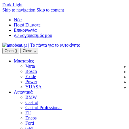
Dark
Light
Skip to navigation
Skip to content
Νέα
Ποιοί Είμαστε
Επικοινωνία
Ο λογαριασμός μου
Open
Close
Μπαταρίες
Varta
Bosch
Exide
Power
YUASA
Λιπαντικά
BMW
Castrol
Castrol Professional
Elf
Eneos
Ford
GM