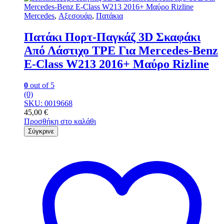
Mercedes
,
Αξεσουάρ
,
Πατάκια
Πατάκι Πορτ-Παγκάζ 3D Σκαφάκι
Από Λάστιχο TPE Για Mercedes-Benz
E-Class W213 2016+ Μαύρο Rizline
0
out of 5
(0)
SKU: 0019668
45,00
€
Προσθήκη στο καλάθι
Σύγκρινε