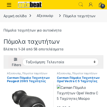
Skip to navigation
Skip to content
Open
0
Αρχική σελίδα
Αξεσουάρ
Πόμολα ταχυτήτων
Πόμολα ταχυτήτων για αυτοκίνητα
Πόμολα ταχυτήτων
Sorted by latest
Βλέπετε 1–24 από 58 αποτελέσματα
Filters
Αξεσουάρ
,
Πόμολα ταχυτήτων
Αξεσουάρ
,
Πόμολα ταχυτήτων
Carman Πόμολο Ταχυτήτων
Carman Πόμολο Ταχυτήτων
Peugeot 206 5 Ταχύτητες
Opel Vectra C 5 Ταχύτητες
Μαύρο
Μαύρο