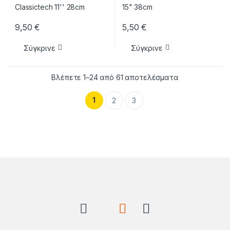
9,50
€
5,50
€
Σύγκρινε
Σύγκρινε
Sorted by lates
Βλέπετε 1–24 από 61 αποτελέσματα
1
2
3
Brands Carousel