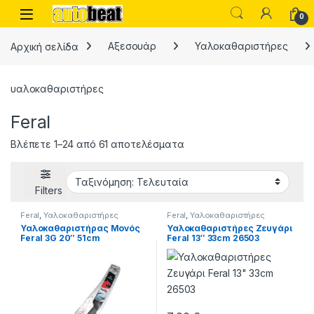
Skip to navigation
Skip to content
Open
0
Αρχική σελίδα
Αξεσουάρ
Υαλοκαθαριστήρες
υαλοκαθαριστήρες
Feral
Sorted by latest
Βλέπετε 1–24 από 61 αποτελέσματα
Filters
Feral
,
Υαλοκαθαριστήρες
Feral
,
Υαλοκαθαριστήρες
Υαλοκαθαριστήρας Μονός
Υαλοκαθαριστήρες Ζευγάρι
Feral 3G 20″ 51cm
Feral 13″ 33cm 26503