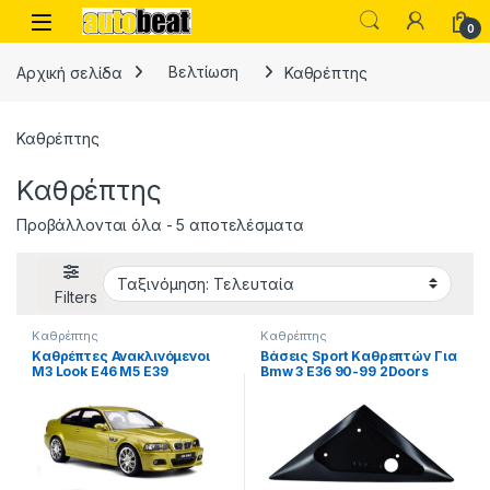
Skip to navigation
Skip to content
Open
0
Αρχική σελίδα
Βελτίωση
Καθρέπτης
Καθρέπτης
Καθρέπτης
Sorted by latest
Προβάλλονται όλα - 5 αποτελέσματα
Filters
Καθρέπτης
Καθρέπτης
Καθρέπτες Ανακλινόμενοι
Βάσεις Sport Καθρεπτών Για
M3 Look E46 M5 E39
Bmw 3 E36 90-99 2Doors
Χειροκίνητοι Ζευγάρι 2
Coupe / Cabrio Ζευγάρι 2
Τεμάχια
Τεμάχια