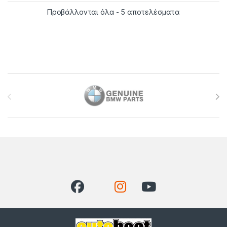
Sorted by late
Προβάλλονται όλα - 5 αποτελέσματα
Brands Carousel