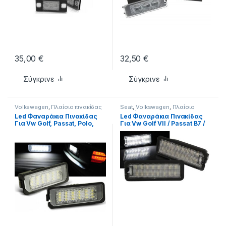
35,00
€
32,50
€
Σύγκρινε
Σύγκρινε
Volkswagen
,
Πλαίσιο πινακίδας
Seat
,
Volkswagen
,
Πλαίσιο
πινακίδας
Led Φαναράκια Πινακίδας
Led Φαναράκια Πινακίδας
Για Vw Golf, Passat, Polo,
Για Vw Golf VII / Passat B7 /
Beetle, Eos, Phaeton, Lupo
B8 / Polo / Scirocco / Beetle /
Ζευγάρι 2 Τεμάχια
Eos / Seat Leon 5F / Exeo
Plug&Play 2 Τεμάχια