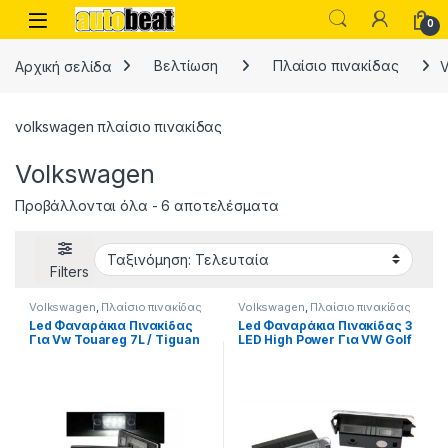
Skip to navigation
Skip to content
Open
0
Αρχική σελίδα
Βελτίωση
Πλαίσιο πινακίδας
volkswagen πλαίσιο πινακίδας
Volkswagen
Sorted by latest
Προβάλλονται όλα - 6 αποτελέσματα
Filters
Volkswagen
,
Πλαίσιο πινακίδας
Volkswagen
,
Πλαίσιο πινακίδας
Led Φαναράκια Πινακίδας
Led Φαναράκια Πινακίδας 3
Για Vw Touareg 7L / Tiguan
LED High Power Για VW Golf
5N / Golf IV, V Combi /
/ Polo / Scirocco / Passat /
Porsche Cayenne 9PA
Beetle / Lupo Canbus
Canbus Με 3 Led 2 Τεμάχια
Ζευγάρι 2 Τεμάχια