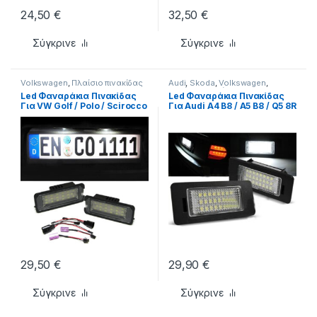
24,50
€
32,50
€
Σύγκρινε
Σύγκρινε
Volkswagen
,
Πλαίσιο πινακίδας
Audi
,
Skoda
,
Volkswagen
,
Πλαίσιο πινακίδας
Led Φαναράκια Πινακίδας
Led Φαναράκια Πινακίδας
Για VW Golf / Polo / Scirocco
Για Audi A4 B8 / A5 B8 / Q5 8R
/ Passat / Beetle / Lupo
/ TT 8J / Skoda Yeti Fabia
Ζευγάρι 2 Τεμάχια
Octavia Combi / VW Passat
B6 Combi Canbus Ζευγάρι 2
Τεμάχια
29,50
€
29,90
€
Σύγκρινε
Σύγκρινε