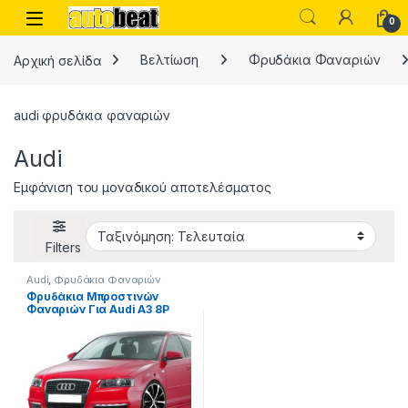
Skip to navigation
Skip to content
Open
0
Αρχική σελίδα
Βελτίωση
Φρυδάκια Φαναριών
audi φρυδάκια φαναριών
Audi
Εμφάνιση του μοναδικού αποτελέσματος
Filters
Audi
,
Φρυδάκια Φαναριών
Φρυδάκια Μπροστινών
Φαναριών Για Audi A3 8P
03-08 Evil Eye / Bad Look 2
Τεμάχια