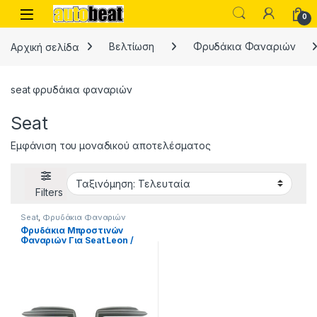
Skip to navigation
Skip to content
Open
0
Αρχική σελίδα
Βελτίωση
Φρυδάκια Φαναριών
seat φρυδάκια φαναριών
Seat
Εμφάνιση του μοναδικού αποτελέσματος
Filters
Seat
,
Φρυδάκια Φαναριών
Φρυδάκια Μπροστινών
Φαναριών Για Seat Leon /
Toledo 96-99 2 Τεμάχια