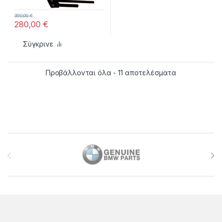
390,00
€
280,00
€
Σύγκρινε
Sorted by late
Προβάλλονται όλα - 11 αποτελέσματα
Brands Carousel