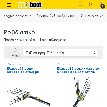
Skip to navigation
Skip to content
Open
0
Αρχική σελίδα
Γενικού Ενδιαφέροντος
Ραβδιστικά
Ραβδιστικά
Sorted by latest
Προβάλλονται όλα - 11 αποτελέσματα
Filters
Ραβδιστικά
Ραβδιστικά
Ελαιοραβδιστικό
Ελαιοραβδιστικό Ηλεκτρικό
Μπαταρίας Χτένα με
Μπαταρίας LISAM SWING
Τηλεσκοπική Προέκταση
Ιταλίας
2.50-3.50m Lisam SWING
36V