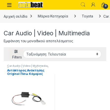
Skip to navigation
Skip to content
Open
0
Αρχική σελίδα
Μάρκα Κατηγορία
Toyota
Car 
Car Audio | Video | Multimedia
Εμφάνιση του μοναδικού αποτελέσματος
Filters
Car Audio | Video | Multimedia
,
Toyota
,
Αντάπτορες Σύνδεσης
Αντάπτορας Ανάκτησης
OEM Κάμερας
,
Διάφορα
Original Πίσω Κάμερας
Αξεσουάρ Car Audio
,
Μάρκα
Κατηγορία
Toyota 16pin 05924
Phonocar