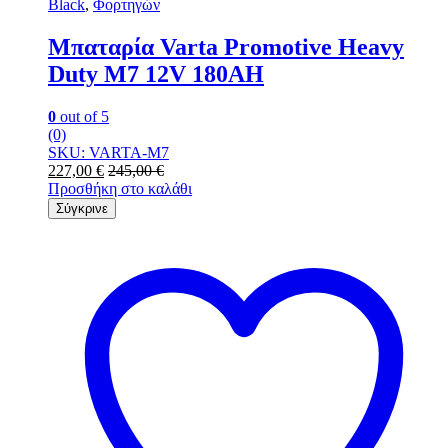
Black
,
Φορτηγών
Μπαταρία Varta Promotive Heavy
Duty M7 12V 180AH
0
out of 5
(0)
SKU: VARTA-M7
227,00
€
245,00
€
Προσθήκη στο καλάθι
Σύγκρινε