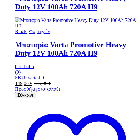
Duty 12V 100Ah 720Α Η9
Black
,
Φορτηγών
Μπαταρία Varta Promotive Heavy
Duty 12V 100Ah 720Α Η9
0
out of 5
(0)
SKU: varta-h9
149,00
€
165,00
€
Προσθήκη στο καλάθι
Σύγκρινε