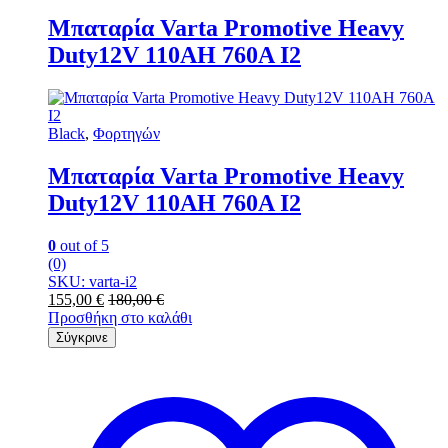
Μπαταρία Varta Promotive Heavy
Duty12V 110AH 760A I2
Black
,
Φορτηγών
Μπαταρία Varta Promotive Heavy
Duty12V 110AH 760A I2
0
out of 5
(0)
SKU: varta-i2
155,00
€
180,00
€
Προσθήκη στο καλάθι
Σύγκρινε