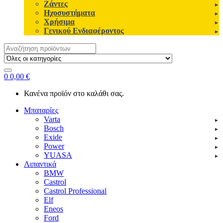
Ζάντες
Ηχοσυστήματα
Χρήσιμα
Γενικού Ενδιαφέροντος
Search
for:
0
0,00
€
Κανένα προϊόν στο καλάθι σας.
Μπαταρίες
Varta
Bosch
Exide
Power
YUASA
Λιπαντικά
BMW
Castrol
Castrol Professional
Elf
Eneos
Ford