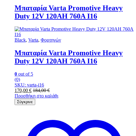
Μπαταρία Varta Promotive Heavy
Duty 12V 120AH 760Α Ι16
Black
,
Varta
,
Φορτηγών
Μπαταρία Varta Promotive Heavy
Duty 12V 120AH 760Α Ι16
0
out of 5
(0)
SKU: varta-i16
170,00
€
184,00
€
Προσθήκη στο καλάθι
Σύγκρινε