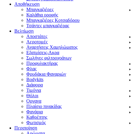
Αποθήκευση
Μπαγκαζιέρες
Καλάθια οροφής
Μπαγκαζιέρες Κοτσαδόρου
Τσάντες μπαγκαζιέρας
Βελτίωση
Αποστάτες
Αεροτομές
Αναρτήσεις Χαμηλώματος
Εξατμίσεις-Ακρα
Σωλήνες φιλτροχοάνων
Προφυλακτήρας
Φλας
Φρυδάκια Φαναριών
Bodykits
Διάφορα
Τιμόνια
Θόλοι
Οργανα
Πλαίσιο πινακίδας
Φανάρια
Καθρέπτης
Φωτισμός
Περιποίηση
Αρώματα