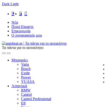
Dark
Light
Skip
Skip
to
to
navigation
content
Νέα
Ποιοί Είμαστε
Επικοινωνία
Ο λογαριασμός μου
Τα πάντα για το αυτοκίνητο
Open
Close
Μπαταρίες
Varta
Bosch
Exide
Power
YUASA
Λιπαντικά
BMW
Castrol
Castrol Professional
Elf