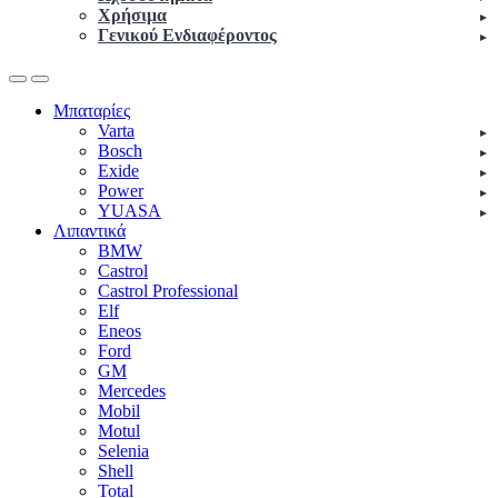
Χρήσιμα
Γενικού Ενδιαφέροντος
Open
Close
Μπαταρίες
Varta
Bosch
Exide
Power
YUASA
Λιπαντικά
BMW
Castrol
Castrol Professional
Elf
Eneos
Ford
GM
Mercedes
Mobil
Motul
Selenia
Shell
Total