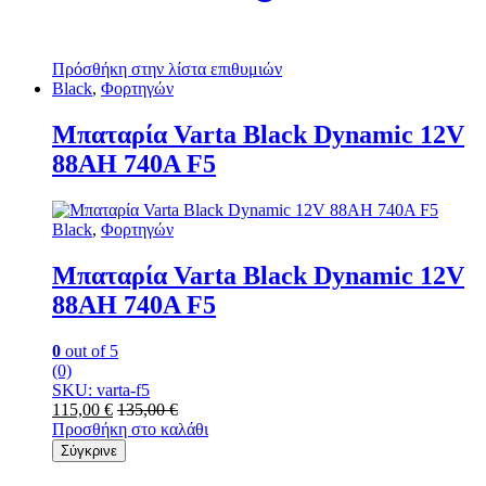
Πρόσθήκη στην λίστα επιθυμιών
Black
,
Φορτηγών
Mπαταρία Varta Black Dynamic 12V
88AH 740Α F5
Black
,
Φορτηγών
Mπαταρία Varta Black Dynamic 12V
88AH 740Α F5
0
out of 5
(0)
SKU: varta-f5
115,00
€
135,00
€
Προσθήκη στο καλάθι
Σύγκρινε