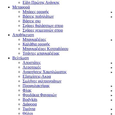
Είδη Πpώτης Ανάγκης
Μεταφορά
Μπάρες οροφής
Βάσεις ποδηλάτων
Βάσεις σκι
Σχάρες θαλάσσιων σπορ
Σχάρες χειμερινών σπορ
Αποθήκευση
Μπαγκαζιέρες
Καλάθια οροφής
Μπαγκαζιέρες Κοτσαδόρου
Τσάντες μπαγκαζιέρας
Βελτίωση
Αποστάτες
Αεροτομές
Αναρτήσεις Χαμηλώματος
Εξατμίσεις-Ακρα
Σωλήνες φιλτροχοάνων
Προφυλακτήρας
Φλας
Φρυδάκια Φαναριών
Bodykits
Διάφορα
Τιμόνια
Θόλοι