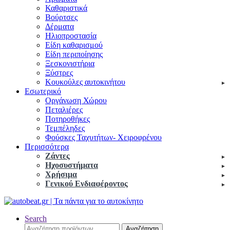
Καθαριστικά
Βούρτσες
Δέρματα
Ηλιοπροστασία
Είδη καθαρισμού
Είδη περιποίησης
Ξεσκονιστήρια
Ξύστρες
Κουκούλες αυτοκινήτου
Εσωτερικό
Οργάνωση Χώρου
Πεταλιέρες
Ποτηροθήκες
Τεμπέληδες
Φούσκες Ταχυτήτων- Χειροφρένου
Περισσότερα
Ζάντες
Ηχοσυστήματα
Χρήσιμα
Γενικού Ενδιαφέροντος
Search
Αναζήτηση
Αναζήτηση