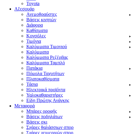
Toyota
Αξεσουάρ
Ανεμοθραύστες
Βάσεις κινητών
Διάφορα
Καθίσματα
Κονσόλες
Τιμόνια
Καλύμματα Τιμονιού
Καλύμματα
Καλύμματα Ρεζέρβας
Καλύμματα Ταμπλό
Πατάκια
Πόμολα Ταχυτήτων
Πλατοκαθίσματα
Τάσια
Ηλεκτρικά προϊόντα
Υαλοκαθαριστήρες
Είδη Πpώτης Ανάγκης
Μεταφορά
Μπάρες οροφής
Βάσεις ποδηλάτων
Βάσεις σκι
Σχάρες θαλάσσιων σπορ
Σχάρες χειμερινών σπορ