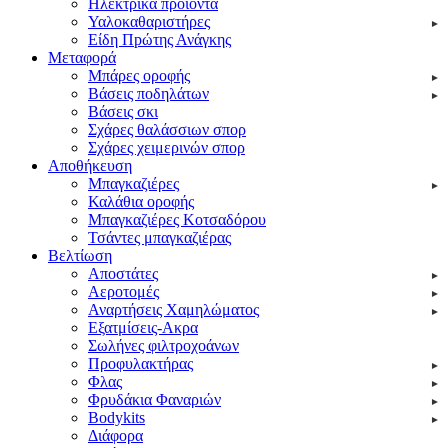
Ηλεκτρικά προϊόντα
Υαλοκαθαριστήρες
Είδη Πpώτης Ανάγκης
Μεταφορά
Μπάρες οροφής
Βάσεις ποδηλάτων
Βάσεις σκι
Σχάρες θαλάσσιων σπορ
Σχάρες χειμερινών σπορ
Αποθήκευση
Μπαγκαζιέρες
Καλάθια οροφής
Μπαγκαζιέρες Κοτσαδόρου
Τσάντες μπαγκαζιέρας
Βελτίωση
Αποστάτες
Αεροτομές
Αναρτήσεις Χαμηλώματος
Εξατμίσεις-Ακρα
Σωλήνες φιλτροχοάνων
Προφυλακτήρας
Φλας
Φρυδάκια Φαναριών
Bodykits
Διάφορα