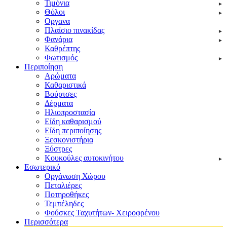
Τιμόνια
Θόλοι
Οργανα
Πλαίσιο πινακίδας
Φανάρια
Καθρέπτης
Φωτισμός
Περιποίηση
Αρώματα
Καθαριστικά
Βούρτσες
Δέρματα
Ηλιοπροστασία
Είδη καθαρισμού
Είδη περιποίησης
Ξεσκονιστήρια
Ξύστρες
Κουκούλες αυτοκινήτου
Εσωτερικό
Οργάνωση Χώρου
Πεταλιέρες
Ποτηροθήκες
Τεμπέληδες
Φούσκες Ταχυτήτων- Χειροφρένου
Περισσότερα