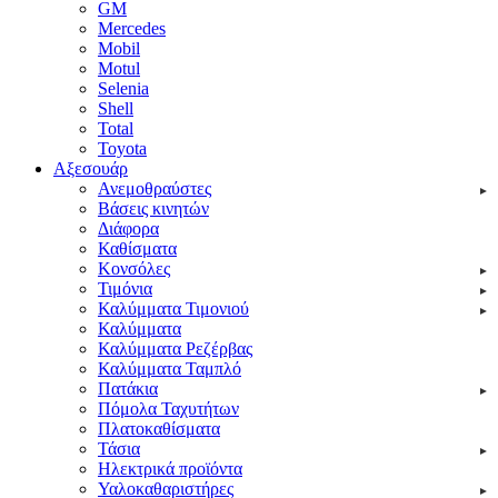
GM
Mercedes
Mobil
Motul
Selenia
Shell
Total
Toyota
Αξεσουάρ
Ανεμοθραύστες
Βάσεις κινητών
Διάφορα
Καθίσματα
Κονσόλες
Τιμόνια
Καλύμματα Τιμονιού
Καλύμματα
Καλύμματα Ρεζέρβας
Καλύμματα Ταμπλό
Πατάκια
Πόμολα Ταχυτήτων
Πλατοκαθίσματα
Τάσια
Ηλεκτρικά προϊόντα
Υαλοκαθαριστήρες