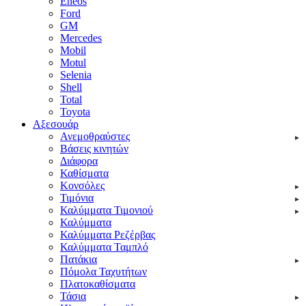
Eneos
Ford
GM
Mercedes
Mobil
Motul
Selenia
Shell
Total
Toyota
Αξεσουάρ
Ανεμοθραύστες
Βάσεις κινητών
Διάφορα
Καθίσματα
Κονσόλες
Τιμόνια
Καλύμματα Τιμονιού
Καλύμματα
Καλύμματα Ρεζέρβας
Καλύμματα Ταμπλό
Πατάκια
Πόμολα Ταχυτήτων
Πλατοκαθίσματα
Τάσια