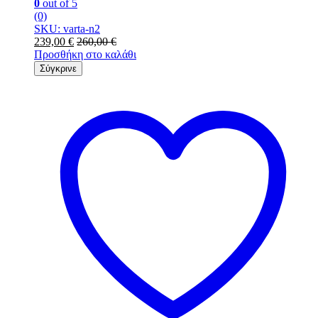
0
out of 5
(0)
SKU: varta-n2
239,00
€
260,00
€
Προσθήκη στο καλάθι
Σύγκρινε