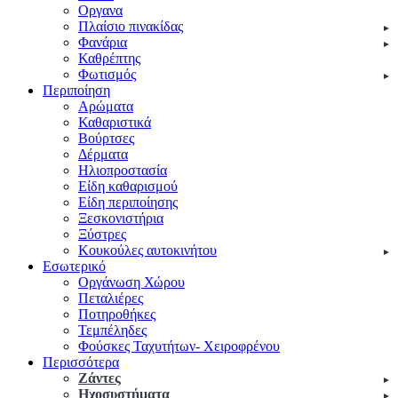
Οργανα
Πλαίσιο πινακίδας
Φανάρια
Καθρέπτης
Φωτισμός
Περιποίηση
Αρώματα
Καθαριστικά
Βούρτσες
Δέρματα
Ηλιοπροστασία
Είδη καθαρισμού
Είδη περιποίησης
Ξεσκονιστήρια
Ξύστρες
Κουκούλες αυτοκινήτου
Εσωτερικό
Οργάνωση Χώρου
Πεταλιέρες
Ποτηροθήκες
Τεμπέληδες
Φούσκες Ταχυτήτων- Χειροφρένου
Περισσότερα
Ζάντες
Ηχοσυστήματα