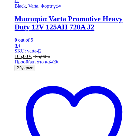
Black
,
Varta
,
Φορτηγών
Μπαταρία Varta Promotive Heavy
Duty 12V 125AH 720A J2
0
out of 5
(0)
SKU: varta-j2
165,00
€
185,00
€
Προσθήκη στο καλάθι
Σύγκρινε