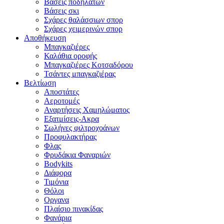
Βάσεις ποδηλάτων
Βάσεις σκι
Σχάρες θαλάσσιων σπορ
Σχάρες χειμερινών σπορ
Αποθήκευση
Μπαγκαζιέρες
Καλάθια οροφής
Μπαγκαζιέρες Κοτσαδόρου
Τσάντες μπαγκαζιέρας
Βελτίωση
Αποστάτες
Αεροτομές
Αναρτήσεις Χαμηλώματος
Εξατμίσεις-Ακρα
Σωλήνες φιλτροχοάνων
Προφυλακτήρας
Φλας
Φρυδάκια Φαναριών
Bodykits
Διάφορα
Τιμόνια
Θόλοι
Οργανα
Πλαίσιο πινακίδας
Φανάρια