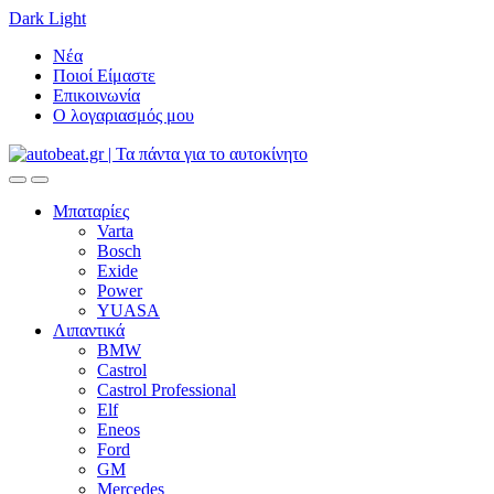
Dark
Light
Skip
Skip
Νέα
to
to
Ποιοί Είμαστε
navigation
content
Επικοινωνία
Ο λογαριασμός μου
Open
Close
Μπαταρίες
Varta
Bosch
Exide
Power
YUASA
Λιπαντικά
BMW
Castrol
Castrol Professional
Elf
Eneos
Ford
GM
Mercedes