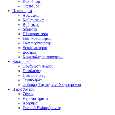
Καθρέπτης
Φωτισμός
Περιποίηση
Αρώματα
Καθαριστικά
Βούρτσες
Δέρματα
Ηλιοπροστασία
Είδη καθαρισμού
Είδη περιποίησης
Ξεσκονιστήρια
Ξύστρες
Κουκούλες αυτοκινήτου
Εσωτερικό
Οργάνωση Χώρου
Πεταλιέρες
Ποτηροθήκες
Τεμπέληδες
Φούσκες Ταχυτήτων- Χειροφρένου
Περισσότερα
Ζάντες
Ηχοσυστήματα
Χρήσιμα
Γενικού Ενδιαφέροντος