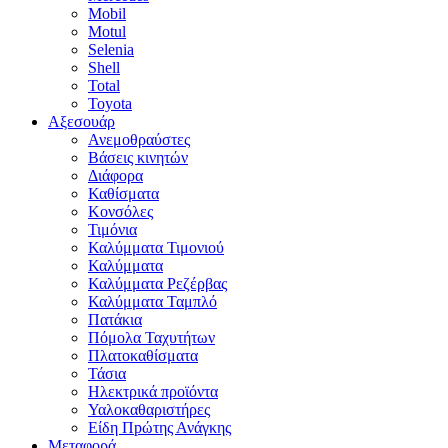
Mobil
Motul
Selenia
Shell
Total
Toyota
Αξεσουάρ
Ανεμοθραύστες
Βάσεις κινητών
Διάφορα
Καθίσματα
Κονσόλες
Τιμόνια
Καλύμματα Τιμονιού
Καλύμματα
Καλύμματα Ρεζέρβας
Καλύμματα Ταμπλό
Πατάκια
Πόμολα Ταχυτήτων
Πλατοκαθίσματα
Τάσια
Ηλεκτρικά προϊόντα
Υαλοκαθαριστήρες
Είδη Πpώτης Ανάγκης
Μεταφορά