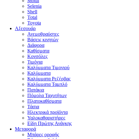
Motul
Selenia
Shell
Total
Toyota
Αξεσουάρ
Ανεμοθραύστες
Βάσεις κινητών
Διάφορα
Καθίσματα
Κονσόλες
Τιμόνια
Καλύμματα Τιμονιού
Καλύμματα
Καλύμματα Ρεζέρβας
Καλύμματα Ταμπλό
Πατάκια
Πόμολα Ταχυτήτων
Πλατοκαθίσματα
Τάσια
Ηλεκτρικά προϊόντα
Υαλοκαθαριστήρες
Είδη Πpώτης Ανάγκης
Μεταφορά
Μπάρες οροφής