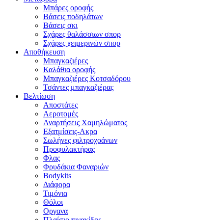
Μπάρες οροφής
Βάσεις ποδηλάτων
Βάσεις σκι
Σχάρες θαλάσσιων σπορ
Σχάρες χειμερινών σπορ
Αποθήκευση
Μπαγκαζιέρες
Καλάθια οροφής
Μπαγκαζιέρες Κοτσαδόρου
Τσάντες μπαγκαζιέρας
Βελτίωση
Αποστάτες
Αεροτομές
Αναρτήσεις Χαμηλώματος
Εξατμίσεις-Ακρα
Σωλήνες φιλτροχοάνων
Προφυλακτήρας
Φλας
Φρυδάκια Φαναριών
Bodykits
Διάφορα
Τιμόνια
Θόλοι
Οργανα
Πλαίσιο πινακίδας