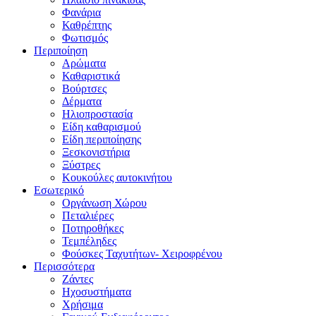
Φανάρια
Καθρέπτης
Φωτισμός
Περιποίηση
Αρώματα
Καθαριστικά
Βούρτσες
Δέρματα
Ηλιοπροστασία
Είδη καθαρισμού
Είδη περιποίησης
Ξεσκονιστήρια
Ξύστρες
Κουκούλες αυτοκινήτου
Εσωτερικό
Οργάνωση Χώρου
Πεταλιέρες
Ποτηροθήκες
Τεμπέληδες
Φούσκες Ταχυτήτων- Χειροφρένου
Περισσότερα
Ζάντες
Ηχοσυστήματα
Χρήσιμα