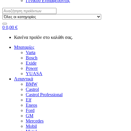
Γενικού Ενδιαφέροντος
Search
for:
0
0,00
€
Κανένα προϊόν στο καλάθι σας.
Μπαταρίες
Varta
Bosch
Exide
Power
YUASA
Λιπαντικά
BMW
Castrol
Castrol Professional
Elf
Eneos
Ford
GM
Mercedes
Mobil