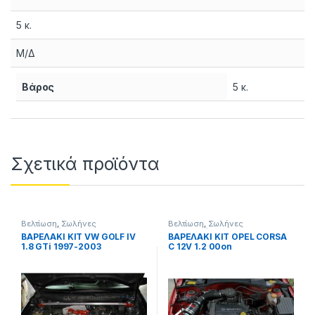
5 κ.
Μ/Δ
Βάρος
5 κ.
Σχετικά προϊόντα
Βελτίωση
,
Σωλήνες
Βελτίωση
,
Σωλήνες
φιλτροχοάνων
φιλτροχοάνων
ΒΑΡΕΛΑΚΙ KIT VW GOLF IV
ΒΑΡΕΛΑΚΙ KIT OPEL CORSA
1.8 GTi 1997-2003
C 12V 1.2 00on