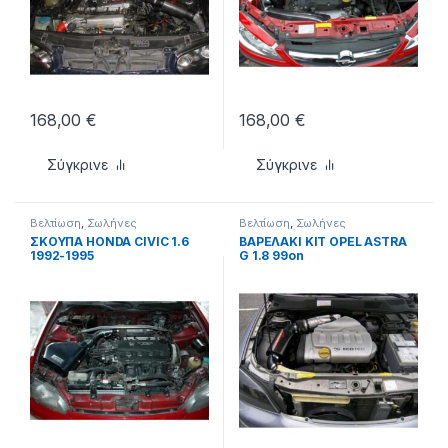
168,00
€
168,00
€
Σύγκρινε
Σύγκρινε
Βελτίωση
,
Σωλήνες
Βελτίωση
,
Σωλήνες
φιλτροχοάνων
φιλτροχοάνων
ΣΚΟΥΠΑ HONDA CIVIC 1.6
ΒΑΡΕΛΑΚΙ KIT OPEL ASTRA
1992-1995
G 1.8 99on