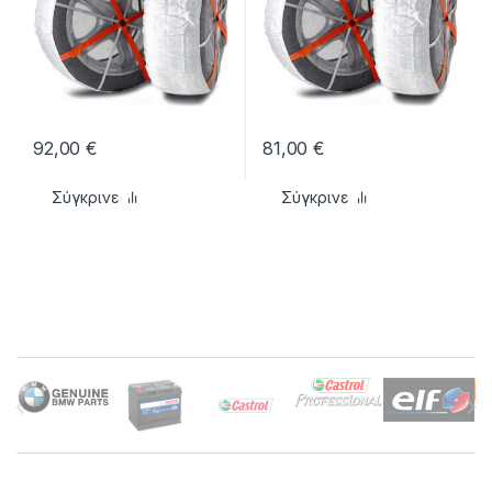
92,00
€
81,00
€
Σύγκρινε
Σύγκρινε
Brands Carousel