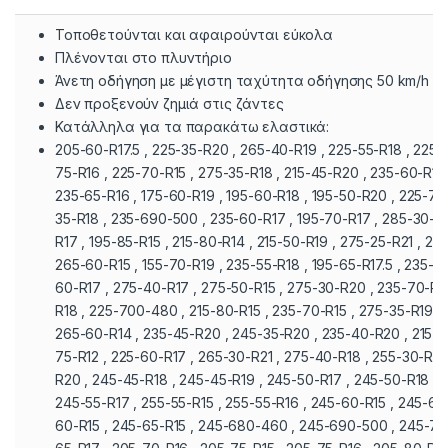
Τοποθετούνται και αφαιρούνται εύκολα
Πλένονται στο πλυντήριο
Άνετη οδήγηση με μέγιστη ταχύτητα οδήγησης 50 km/h
Δεν προξενούν ζημιά στις ζάντες
Κατάλληλα για τα παρακάτω ελαστικά:
205-60-R17.5 , 225-35-R20 , 265-40-R19 , 225-55-R18 , 225-4
75-R16 , 225-70-R15 , 275-35-R18 , 215-45-R20 , 235-60-R16 
235-65-R16 , 175-60-R19 , 195-60-R18 , 195-50-R20 , 225-75
35-R18 , 235-690-500 , 235-60-R17 , 195-70-R17 , 285-30-R1
R17 , 195-85-R15 , 215-80-R14 , 215-50-R19 , 275-25-R21 , 23
265-60-R15 , 155-70-R19 , 235-55-R18 , 195-65-R17.5 , 235-65
60-R17 , 275-40-R17 , 275-50-R15 , 275-30-R20 , 235-70-R14
R18 , 225-700-480 , 215-80-R15 , 235-70-R15 , 275-35-R19 , 
265-60-R14 , 235-45-R20 , 245-35-R20 , 235-40-R20 , 215-7
75-R12 , 225-60-R17 , 265-30-R21 , 275-40-R18 , 255-30-R21
R20 , 245-45-R18 , 245-45-R19 , 245-50-R17 , 245-50-R18 , 
245-55-R17 , 255-55-R15 , 255-55-R16 , 245-60-R15 , 245-60
60-R15 , 245-65-R15 , 245-680-460 , 245-690-500 , 245-70-