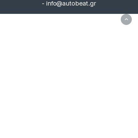
- info@autobeat.gr