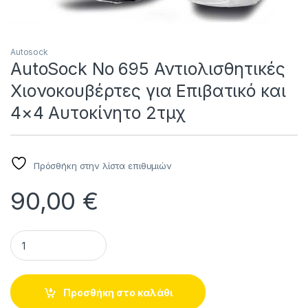
Autosock
AutoSock Νo 695 Αντιολισθητικές
Χιονοκουβέρτες για Επιβατικό και
4×4 Αυτοκίνητο 2τμχ
Πρόσθήκη στην λίστα επιθυμιών
90,00
€
AutoSock Νo 695 Αντιολισθητικές Χιονοκουβέρτες για Επιβατ
Προσθήκη στο καλάθι