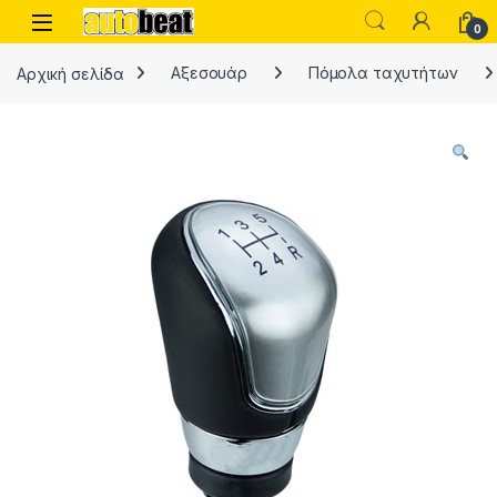
Skip to navigation
Skip to content
Open
0
Αρχική σελίδα
Αξεσουάρ
Πόμολα ταχυτήτων