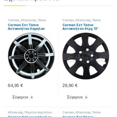
Carman
,
Αξεσουάρ
,
Τάσια
Carman
,
Αξεσουάρ
,
Τάσια
Carman Σετ Τάσια
Carman Σετ Τάσια
Αυτοκινήτου Χαμηλου
Αυτοκινήτου 4τμχ 13″
Προφιλ 4τμχ 13″ Ασημί
Μαύρο
64,95
€
29,90
€
Σύγκρινε
Σύγκρινε
Αξεσουάρ
,
Πόμολα ταχυτήτων
Carman
,
Αξεσουάρ
,
Τάσια