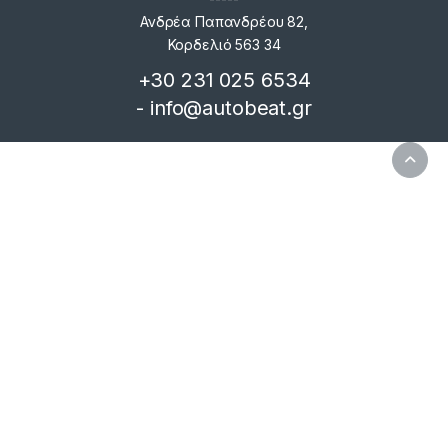
Ανδρέα Παπανδρέου 82,
Κορδελιό 563 34
+30 231 025 6534
- info@autobeat.gr