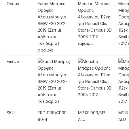
Ονομα
Farad Μπάρες
Menabo Μπάρες
Mena
Οροφής
Οροφής
Μπάρ
Αλουμινίου για
Αλουμινίου 112εκ.
Οροφ
BMW F20 2012-
για Renault Clio
Αλου
2019 (Σετ με
Storia-Campus 3D
112εκ
πόδια και
2005-2012
Swift
κλειδαριά)
αφαιρώ
2017
αφαιρώ
Εικόνα
SKU
FRD-PR8/CP90-
MP.RE.009/MB-
MP.S
80-4
ALU
ALU