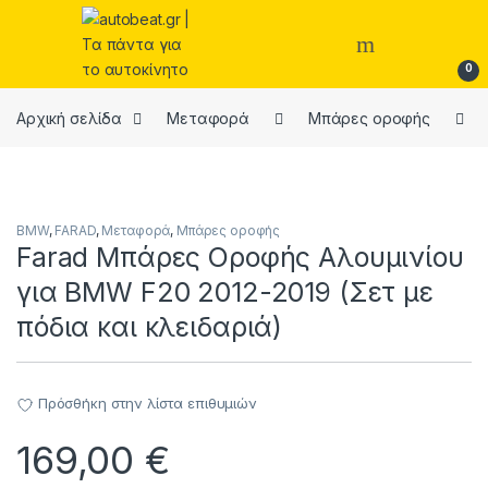
Skip to navigation
Skip to content
Open
0
Αρχική σελίδα
Μεταφορά
Μπάρες οροφής
BMW
,
FARAD
,
Μεταφορά
,
Μπάρες οροφής
Farad Μπάρες Οροφής Αλουμινίου
για BMW F20 2012-2019 (Σετ με
πόδια και κλειδαριά)
Πρόσθήκη στην λίστα επιθυμιών
169,00
€