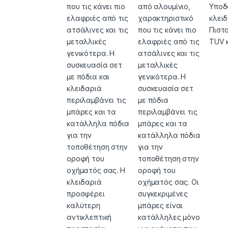
που τις κάνει πιο
από αλουμίνιο,
Υποδ
ελαφριές από τις
χαρακτηριστικό
κλει
ατσάλινες και τις
που τις κάνει πιο
Πιστ
μεταλλικές
ελαφριές από τις
TUV 
γενικότερα. Η
ατσάλινες και τις
συσκευασία σετ
μεταλλικές
με πόδια και
γενικότερα. Η
κλειδαριά
συσκευασία σετ
περιλαμβάνει τις
με πόδια
μπάρες και τα
περιλαμβάνει τις
κατάλληλα πόδια
μπάρες και τα
για την
κατάλληλα πόδια
τοποθέτηση στην
για την
οροφή του
τοποθέτηση στην
οχήματός σας. H
οροφή του
κλειδαριά
οχήματός σας. Οι
προσφέρει
συγκεκριμένες
καλύτερη
μπάρες είναι
αντικλεπτική
κατάλληλες μόνο