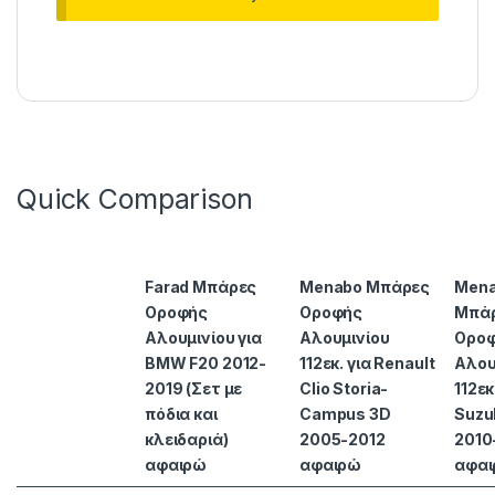
Quick Comparison
Farad Μπάρες
Menabo Μπάρες
Men
Οροφής
Οροφής
Μπά
Αλουμινίου για
Αλουμινίου
Ορο
BMW F20 2012-
112εκ. για Renault
Αλου
2019 (Σετ με
Clio Storia-
112εκ
πόδια και
Campus 3D
Suzuk
κλειδαριά)
2005-2012
2010
αφαιρώ
αφαιρώ
αφα