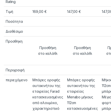
Rating
Τιμή
169,00
€
147,00
€
147,
Ποσότητα
Διαθέσιμο
Προσθηκη
Προσθήκη
Προσθήκη
Π
στο καλάθι
στο καλάθι
στ
Περιγραφή
περιεχόμενο
Μπάρες οροφής
Μπάρες οροφής
Μήκο
αυτοκινήτου της
αυτοκινήτου της
112c
εταιρείας Farad
εταιρείας
μπάρ
κατασκευασμένες
Menabo μήκους
Μέγι
από αλουμίνιο,
112cm
φορτ
χαρακτηριστικό
κατασκευασμένες
μπάρ