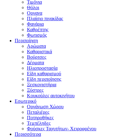
Τιμόνια
Θόλοι
Οργανα
Πλαίσιο πινακίδας
Φανάρια
Καθρέπτης
Φωτισμός
Περιποίηση
Αρώματα
Καθαριστικά
Βούρτσες
Δέρματα
Ηλιοπροστασία
Είδη καθαρισμού
Είδη περιποίησης
Ξεσκονιστήρια
Ξύστρες
Κουκούλες αυτοκινήτου
Εσωτερικό
Οργάνωση Χώρου
Πεταλιέρες
Ποτηροθήκες
Τεμπέληδες
Φούσκες Ταχυτήτων- Χειροφρένου
Περισσότερα