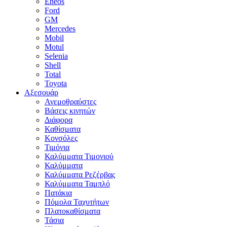
Eneos
Ford
GM
Mercedes
Mobil
Motul
Selenia
Shell
Total
Toyota
Αξεσουάρ
Ανεμοθραύστες
Βάσεις κινητών
Διάφορα
Καθίσματα
Κονσόλες
Τιμόνια
Καλύμματα Τιμονιού
Καλύμματα
Καλύμματα Ρεζέρβας
Καλύμματα Ταμπλό
Πατάκια
Πόμολα Ταχυτήτων
Πλατοκαθίσματα
Τάσια