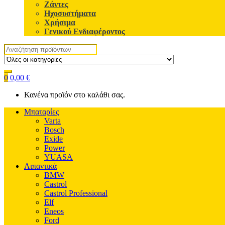
Ζάντες
Ηχοσυστήματα
Χρήσιμα
Γενικού Ενδιαφέροντος
Search
for:
0
0,00
€
Κανένα προϊόν στο καλάθι σας.
Μπαταρίες
Varta
Bosch
Exide
Power
YUASA
Λιπαντικά
BMW
Castrol
Castrol Professional
Elf
Eneos
Ford