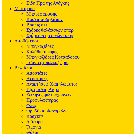
Είδη Πpώτης Ανάγκης
Μεταφορά
Μπάρες οροφής
Βάσεις ποδηλάτων
Βάσεις σκι
Σχάρες θαλάσσιων σπορ
Σχάρες χειμερινών σπορ
Αποθήκευση
Μπαγκαζιέρες
Καλάθια οροφής
Μπαγκαζιέρες Κοτσαδόρου
Τσάντες μπαγκαζιέρας
Βελτίωση
Αποστάτες
Αεροτομές
Αναρτήσεις Χαμηλώματος
Εξατμίσεις-Ακρα
Σωλήνες φιλτροχοάνων
Προφυλακτήρας
Φλας
Φρυδάκια Φαναριών
Bodykits
Διάφορα
Τιμόνια
Θόλοι