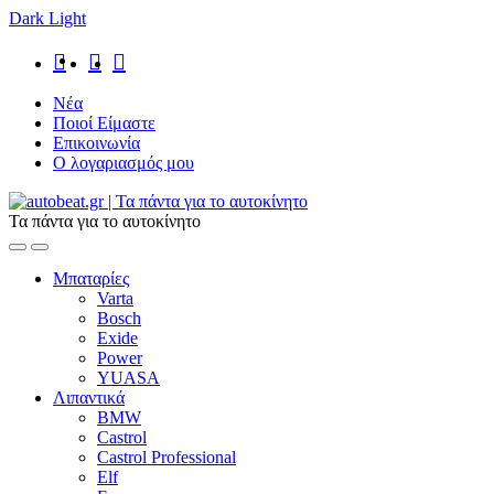
Dark
Light
Skip
Skip
to
to
navigation
content
Νέα
Ποιοί Είμαστε
Επικοινωνία
Ο λογαριασμός μου
Τα πάντα για το αυτοκίνητο
Open
Close
Μπαταρίες
Varta
Bosch
Exide
Power
YUASA
Λιπαντικά
BMW
Castrol
Castrol Professional
Elf