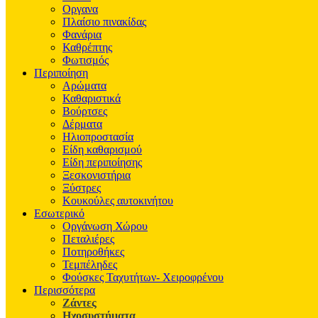
Οργανα
Πλαίσιο πινακίδας
Φανάρια
Καθρέπτης
Φωτισμός
Περιποίηση
Αρώματα
Καθαριστικά
Βούρτσες
Δέρματα
Ηλιοπροστασία
Είδη καθαρισμού
Είδη περιποίησης
Ξεσκονιστήρια
Ξύστρες
Κουκούλες αυτοκινήτου
Εσωτερικό
Οργάνωση Χώρου
Πεταλιέρες
Ποτηροθήκες
Τεμπέληδες
Φούσκες Ταχυτήτων- Χειροφρένου
Περισσότερα
Ζάντες
Ηχοσυστήματα