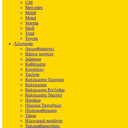
GM
Mercedes
Mobil
Motul
Selenia
Shell
Total
Toyota
Αξεσουάρ
Ανεμοθραύστες
Βάσεις κινητών
Διάφορα
Καθίσματα
Κονσόλες
Τιμόνια
Καλύμματα Τιμονιού
Καλύμματα
Καλύμματα Ρεζέρβας
Καλύμματα Ταμπλό
Πατάκια
Πόμολα Ταχυτήτων
Πλατοκαθίσματα
Τάσια
Ηλεκτρικά προϊόντα
Υαλοκαθαριστήρες