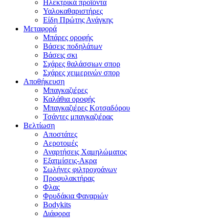
Ηλεκτρικά προϊόντα
Υαλοκαθαριστήρες
Είδη Πpώτης Ανάγκης
Μεταφορά
Μπάρες οροφής
Βάσεις ποδηλάτων
Βάσεις σκι
Σχάρες θαλάσσιων σπορ
Σχάρες χειμερινών σπορ
Αποθήκευση
Μπαγκαζιέρες
Καλάθια οροφής
Μπαγκαζιέρες Κοτσαδόρου
Τσάντες μπαγκαζιέρας
Βελτίωση
Αποστάτες
Αεροτομές
Αναρτήσεις Χαμηλώματος
Εξατμίσεις-Ακρα
Σωλήνες φιλτροχοάνων
Προφυλακτήρας
Φλας
Φρυδάκια Φαναριών
Bodykits
Διάφορα