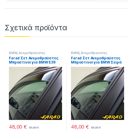
Σχετικά προϊόντα
BMW
,
Ανεμοθραύστες
BMW
,
Ανεμοθραύστες
Farad Σετ Ανεμοθραύστες
Farad Σετ Ανεμοθραύστες
Μπροστινοί για BMW E39
Μπροστινοί για BMW Σειρά
1996-2003 4/5D 2τμχ
5 E34 1988-1995 2τμχ
48,00
€
48,00
€
55,00
€
55,00
€