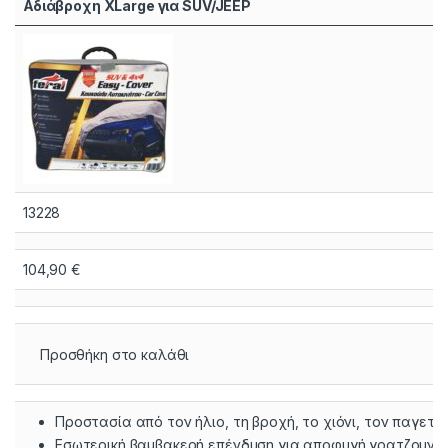
Αδιάβροχη XLarge για SUV/JEEP
13228
104,90
€
Προσθήκη στο καλάθι
Προστασία από τον ήλιο, τη βροχή, το χιόνι, τον παγετό 
Εσωτερική βαμβακερή επένδυση για αποφυγή γρατζουνι