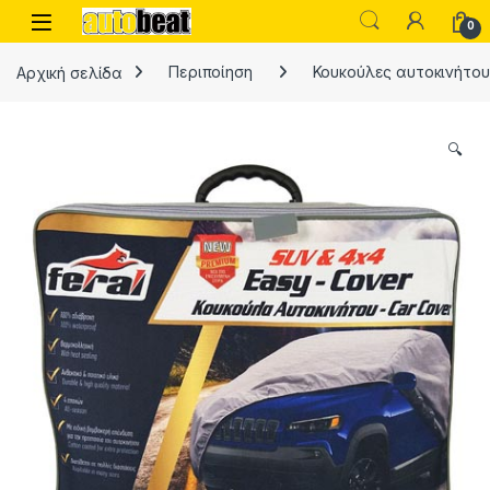
Skip to navigation
Skip to content
Open
0
Αρχική σελίδα
Περιποίηση
Κουκούλες αυτοκινήτου
🔍