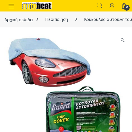
Skip to navigation
Skip to content
Open
0
Αρχική σελίδα
Περιποίηση
Κουκούλες αυτοκινήτου
🔍