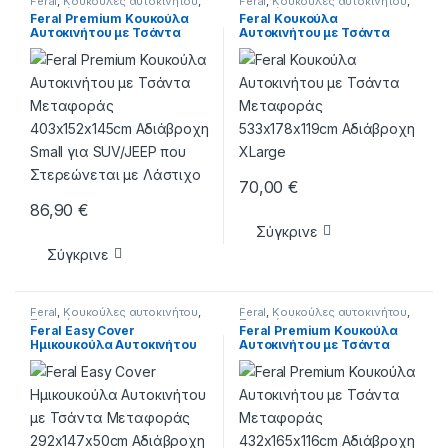
Feral
,
Κουκούλες αυτοκινήτου
,
Feral
,
Κουκούλες αυτοκινήτου
,
Περιποίηση
Περιποίηση
Feral Premium Κουκούλα
Feral Κουκούλα
Αυτοκινήτου με Τσάντα
Αυτοκινήτου με Τσάντα
Μεταφοράς 403x152x145cm
Μεταφοράς 533x178x119cm
Αδιάβροχη Small για
Αδιάβροχη XLarge
SUV/JEEP που Στερεώνεται
με Λάστιχο
70,00
€
86,90
€
Σύγκρινε
Σύγκρινε
Feral
,
Κουκούλες αυτοκινήτου
,
Feral
,
Κουκούλες αυτοκινήτου
,
Περιποίηση
Περιποίηση
Feral Easy Cover
Feral Premium Κουκούλα
Ημικουκούλα Αυτοκινήτου
Αυτοκινήτου με Τσάντα
με Τσάντα Μεταφοράς
Μεταφοράς 432x165x116cm
292x147x50cm Αδιάβροχη
Αδιάβροχη Medium
Large