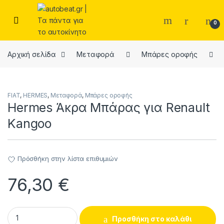
Skip to navigation
Skip to content
Open
0
Αρχική σελίδα
Μεταφορά
Μπάρες οροφής
FIAT
,
HERMES
,
Μεταφορά
,
Μπάρες οροφής
Hermes Άκρα Μπάρας για Renault
Kangoo
Πρόσθήκη στην λίστα επιθυμιών
76,30
€
Hermes Άκρα Μπάρας για Renault Kangoo quantity
Προσθήκη στο καλάθι