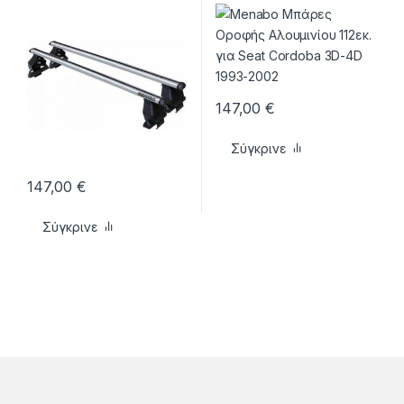
Felicia 4D 1994-2001
Cordoba 3D-4D 1993-2002
147,00
€
Σύγκρινε
147,00
€
Σύγκρινε
Brands Carousel