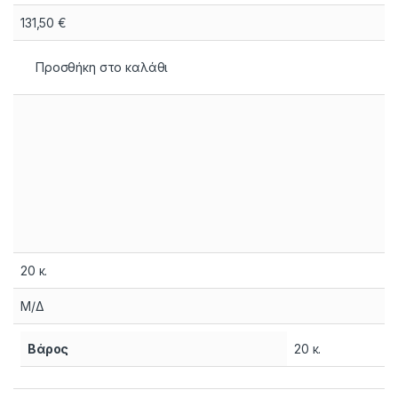
131,50
€
Προσθήκη στο καλάθι
20 κ.
Μ/Δ
Βάρος
20 κ.