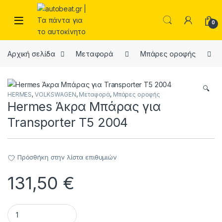
Skip to navigation
Skip to content
Open
0
Αρχική σελίδα
Μεταφορά
Μπάρες οροφής
🔍
HERMES
,
VOLKSWAGEN
,
Μεταφορά
,
Μπάρες οροφής
Hermes Άκρα Μπάρας για
Transporter T5 2004
Πρόσθήκη στην λίστα επιθυμιών
131,50
€
Hermes Άκρα Μπάρας για Transporter T5 2004 quantity