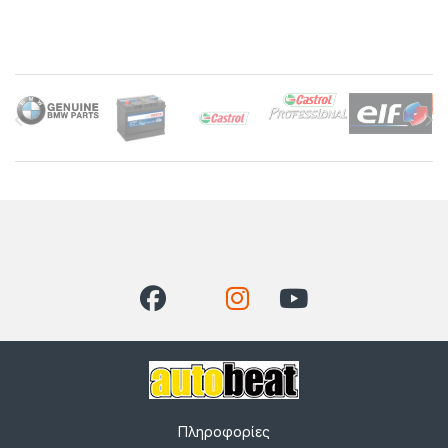
Brands Carousel
Πληροφορίες