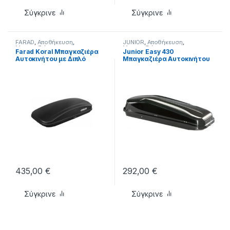
Σύγκρινε
Σύγκρινε
FARAD
,
Αποθήκευση
,
JUNIOR
,
Αποθήκευση
,
Μπαγκαζιέρες
Μπαγκαζιέρες
Farad Koral Μπαγκαζιέρα
Junior Easy 430
Αυτοκινήτου με Διπλό
Μπαγκαζιέρα Αυτοκινήτου
Άνοιγμα Χωρητικότητας
με Μονό Άνοιγμα
400lt 160x80x40cm Μαύρο
Χωρητικότητας 430lt
Χρώμα με Γυαλιστερή Υφή
180x78x40cm Γυαλιστερό
Μαύρη
435,00
€
292,00
€
Σύγκρινε
Σύγκρινε