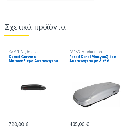
Σχετικά προϊόντα
KAMEI
,
Αποθήκευση
,
FARAD
,
Αποθήκευση
,
Μπαγκαζιέρες
Μπαγκαζιέρες
Kamei Corvara
Farad Koral Μπαγκαζιέρα
Μπαγκαζιέρα Αυτοκινήτου
Αυτοκινήτου με Διπλό
με Διπλό Άνοιγμα
Άνοιγμα Χωρητικότητας
Χωρητικότητας 390lt
400lt 160x80x40cm Γκρι
Μαύρη
720,00
€
435,00
€