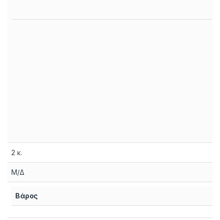
2 κ.
Μ/Δ
Βάρος