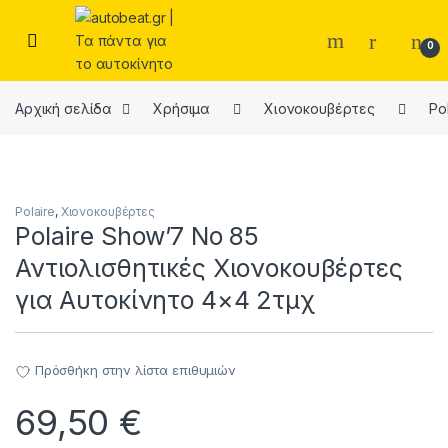
Skip to navigation
Skip to content
Open
0
Αρχική σελίδα
Χρήσιμα
Χιονοκουβέρτες
Po
Polaire
,
Χιονοκουβέρτες
Polaire Show’7 No 85
Αντιολισθητικές Χιονοκουβέρτες
για Αυτοκίνητο 4×4 2τμχ
Πρόσθήκη στην λίστα επιθυμιών
69,50
€