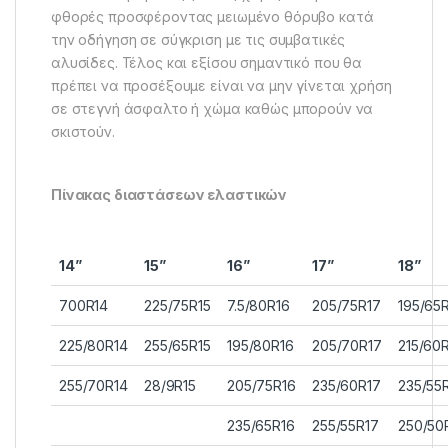
φθορές προσφέροντας μειωμένο θόρυβο κατά
την οδήγηση σε σύγκριση με τις συμβατικές
αλυσίδες. Τέλος και εξίσου σημαντικό που θα
πρέπει να προσέξουμε είναι να μην γίνεται χρήση
σε στεγνή άσφαλτο ή χώμα καθώς μπορούν να
σκιστούν.
Πίνακας διαστάσεων ελαστικών
14”
15”
16”
17”
18”
700R14
225/75R15
7.5/80R16
205/75R17
195/65
225/80R14
255/65R15
195/80R16
205/70R17
215/60
255/70R14
28/9R15
205/75R16
235/60R17
235/55
235/65R16
255/55R17
250/50