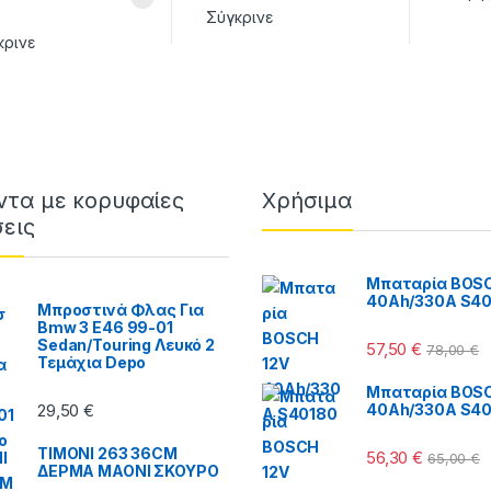
Σύγκρινε
κρινε
ντα με κορυφαίες
Χρήσιμα
εις
Μπαταρία BOSC
40Ah/330A S4
Μπροστινά Φλας Για
Bmw 3 E46 99-01
Sedan/Touring Λευκό 2
57,50
€
78,00
€
Τεμάχια Depo
Μπαταρία BOSC
40Ah/330A S4
29,50
€
ΤΙΜΟΝΙ 263 36CM
56,30
€
65,00
€
ΔΕΡΜΑ MAONI ΣΚΟΥΡΟ