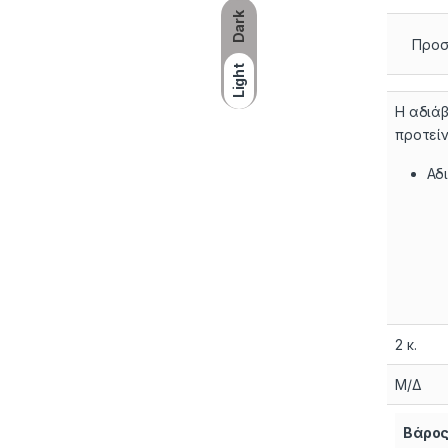
Dark
Προσ
Light
Η αδιάβ
προτείν
Αδ
2 κ.
Μ/Δ
Βάρο