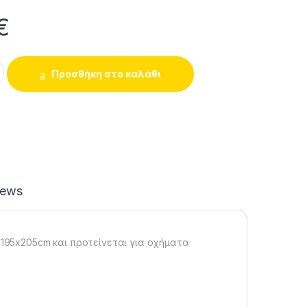
€
alifornia Κουκούλα Αυτοκινήτου CF15 535x195x205cm Αδιάβροχη
Προσθήκη στο καλάθι
iews
x195x205cm και προτείνεται για οχήματα