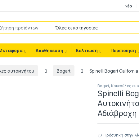
Νέα
or:
Μεταφορά
Αποθήκευση
Βελτίωση
Περιποίηση
λες αυτοκινήτου
Bogart
Spinelli Bogart Califo
Bogart
,
Κουκούλες αυτ
Spinelli Bo
Αυτοκινήτ
Αδιάβροχη
Πρόσθήκη στην λί