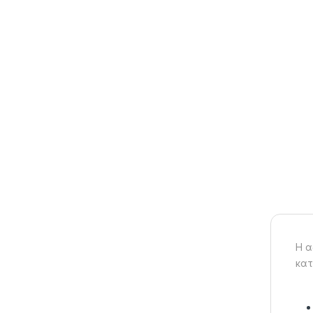
Η α
κατ