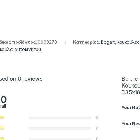
ικός προϊόντος:
0000273
Κατηγορίες:
Bogart
,
Κουκούλες
κούλα αυτοκινήτου
sed on 0 reviews
Be the 
Κουκού
535x1
.0
rall
Your Rat
0
Your Re
0
0