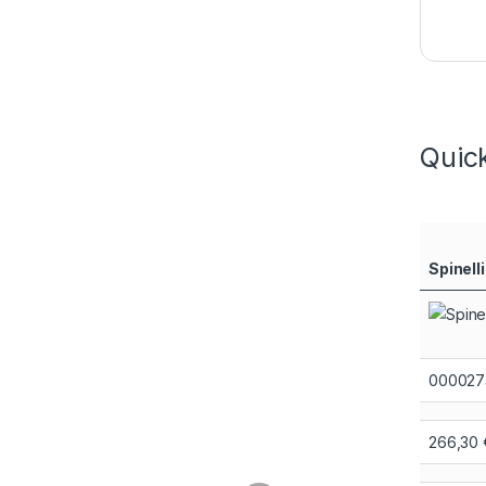
Quic
Spinel
000027
266,30