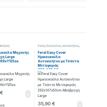
ιποίηση
Feral
,
Κουκούλες αυτοκινήτου
,
Περιποίηση
ουκούλα Μηχανής
Feral Easy Cover
χη Large
Ημικουκούλα
99xΥ125εκ.
Αυτοκινήτου με Τσάντα
Μεταφοράς
292x147x50cm
Αδιάβροχη Large
0
€
35,90
€
ινε