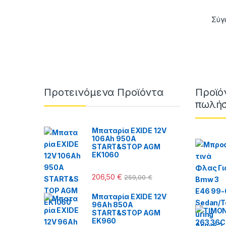
Σύγ
Brands Carousel
Προτεινόμενα Προϊόντα
Προϊό
πωλήσ
Μπαταρία EXIDE 12V
106Ah 950A
START&STOP AGM
ΕΚ1060
206,50
€
259,00
€
Μπαταρία EXIDE 12V
96Ah 850A
START&STOP AGM
ΕΚ960