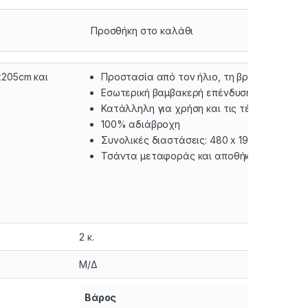
Προσθήκη στο καλάθι
x205cm και
Προστασία από τον ήλιο, τη βροχή, το χιόνι
Εσωτερική βαμβακερή επένδυση για αποφυ
Κατάλληλη για χρήση και τις τέσσερις επο
100% αδιάβροχη
Συνολικές διαστάσεις: 480 x 193 x 145cm
Τσάντα μεταφοράς και αποθήκευσης
2 κ.
Μ/Δ
Βάρος
2 κ.