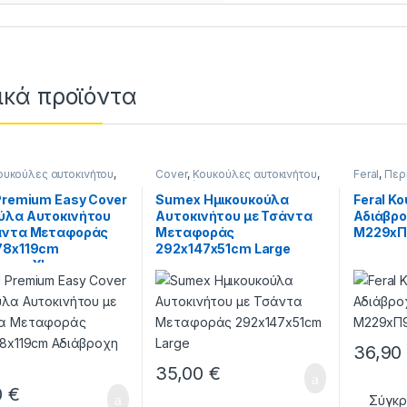
ικά προϊόντα
ουκούλες αυτοκινήτου
,
Cover
,
Κουκούλες αυτοκινήτου
,
Feral
,
Περ
ηση
Περιποίηση
 Premium Easy Cover
Sumex Ημικουκούλα
Feral Κ
ύλα Αυτοκινήτου
Αυτοκινήτου με Τσάντα
Αδιάβρο
άντα Μεταφοράς
Μεταφοράς
Μ229xΠ
78x119cm
292x147x51cm Large
ροχη XLarge
36,9
35,00
€
0
€
Σύγκρ