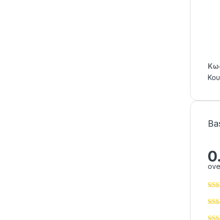
Κωδ
Κου
Ba
0
ove