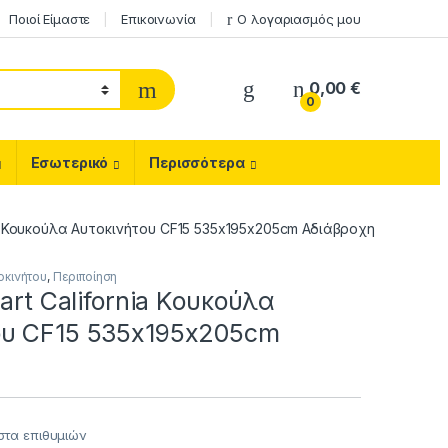
Ποιοί Είμαστε
Επικοινωνία
Ο λογαριασμός μου
0,00
€
0
Εσωτερικό
Περισσότερα
rnia Κουκούλα Αυτοκινήτου CF15 535x195x205cm Αδιάβροχη
οκινήτου
,
Περιποίηση
gart California Κουκούλα
ου CF15 535x195x205cm
στα επιθυμιών