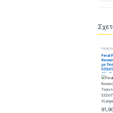
Σχετ
Feral
,
Κ
Περιποί
Feral
Κουκο
με Τσ
533x1
Αδιάβ
91,9