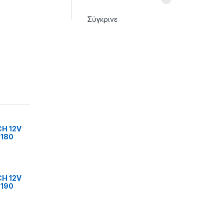
Σύγκρινε
H 12V
0180
H 12V
0190