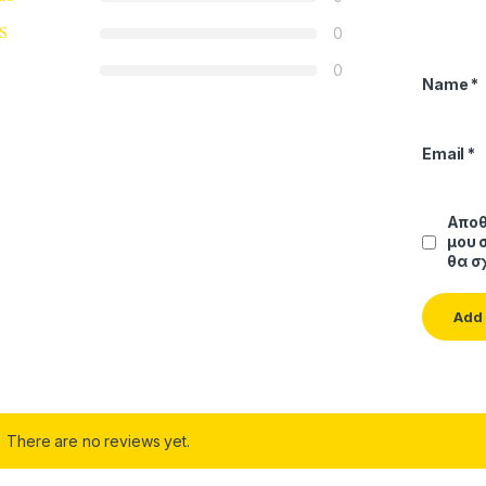
0
0
Name
*
Email
*
Αποθ
μου 
θα σ
There are no reviews yet.