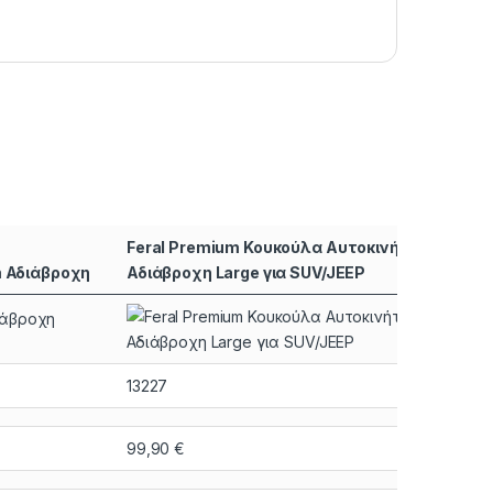
Feral Premium Κουκούλα Αυτοκινήτου με Τσ
m Αδιάβροχη
Αδιάβροχη Large για SUV/JEEP
13227
99,90
€