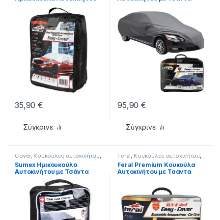
με Τσάντα Μεταφοράς
Μεταφοράς 571x203x119cm
292x147x50cm Αδιάβροχη
Αδιάβροχη XXLarge
Large
35,90
€
95,90
€
Σύγκρινε
Σύγκρινε
Cover
,
Κουκούλες αυτοκινήτου
,
Feral
,
Κουκούλες αυτοκινήτου
,
Περιποίηση
Περιποίηση
Sumex Ημικουκούλα
Feral Premium Κουκούλα
Αυτοκινήτου με Τσάντα
Αυτοκινήτου με Τσάντα
Μεταφοράς 259x147x51cm
Μεταφοράς 403x152x145cm
Medium
Αδιάβροχη Small για
SUV/JEEP που Στερεώνεται
με Λάστιχο