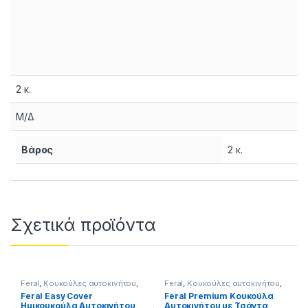
2 κ.
Μ/Δ
Βάρος
2 κ.
Σχετικά προϊόντα
Feral
,
Κουκούλες αυτοκινήτου
,
Feral
,
Κουκούλες αυτοκινήτου
,
Περιποίηση
Περιποίηση
Feral Easy Cover
Feral Premium Κουκούλα
Ημικουκούλα Αυτοκινήτου
Αυτοκινήτου με Τσάντα