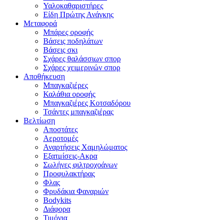
Υαλοκαθαριστήρες
Είδη Πpώτης Ανάγκης
Μεταφορά
Μπάρες οροφής
Βάσεις ποδηλάτων
Βάσεις σκι
Σχάρες θαλάσσιων σπορ
Σχάρες χειμερινών σπορ
Αποθήκευση
Μπαγκαζιέρες
Καλάθια οροφής
Μπαγκαζιέρες Κοτσαδόρου
Τσάντες μπαγκαζιέρας
Βελτίωση
Αποστάτες
Αεροτομές
Αναρτήσεις Χαμηλώματος
Εξατμίσεις-Ακρα
Σωλήνες φιλτροχοάνων
Προφυλακτήρας
Φλας
Φρυδάκια Φαναριών
Bodykits
Διάφορα
Τιμόνια