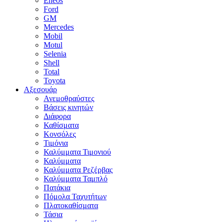
Eneos
Ford
GM
Mercedes
Mobil
Motul
Selenia
Shell
Total
Toyota
Αξεσουάρ
Ανεμοθραύστες
Βάσεις κινητών
Διάφορα
Καθίσματα
Κονσόλες
Τιμόνια
Καλύμματα Τιμονιού
Καλύμματα
Καλύμματα Ρεζέρβας
Καλύμματα Ταμπλό
Πατάκια
Πόμολα Ταχυτήτων
Πλατοκαθίσματα
Τάσια