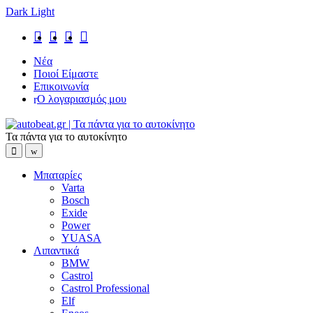
Dark
Light
Skip
Skip
to
to
navigation
content
Νέα
Ποιοί Είμαστε
Επικοινωνία
Ο λογαριασμός μου
Τα πάντα για το αυτοκίνητο
Open
Close
Μπαταρίες
Varta
Bosch
Exide
Power
YUASA
Λιπαντικά
BMW
Castrol
Castrol Professional
Elf