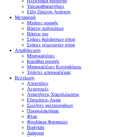
Ηλεκτρικά προϊόντα
Υαλοκαθαριστήρες
Είδη Πpώτης Ανάγκης
Μεταφορά
Μπάρες οροφής
Βάσεις ποδηλάτων
Βάσεις σκι
Σχάρες θαλάσσιων σπορ
Σχάρες χειμερινών σπορ
Αποθήκευση
Μπαγκαζιέρες
Καλάθια οροφής
Μπαγκαζιέρες Κοτσαδόρου
Τσάντες μπαγκαζιέρας
Βελτίωση
Αποστάτες
Αεροτομές
Αναρτήσεις Χαμηλώματος
Εξατμίσεις-Ακρα
Σωλήνες φιλτροχοάνων
Προφυλακτήρας
Φλας
Φρυδάκια Φαναριών
Bodykits
Διάφορα