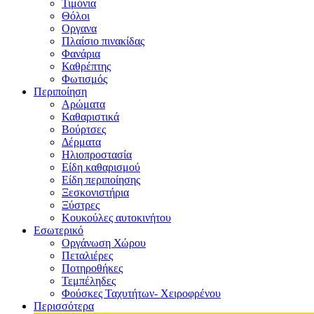
Τιμόνια
Θόλοι
Οργανα
Πλαίσιο πινακίδας
Φανάρια
Καθρέπτης
Φωτισμός
Περιποίηση
Αρώματα
Καθαριστικά
Βούρτσες
Δέρματα
Ηλιοπροστασία
Είδη καθαρισμού
Είδη περιποίησης
Ξεσκονιστήρια
Ξύστρες
Κουκούλες αυτοκινήτου
Εσωτερικό
Οργάνωση Χώρου
Πεταλιέρες
Ποτηροθήκες
Τεμπέληδες
Φούσκες Ταχυτήτων- Χειροφρένου
Περισσότερα