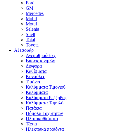
Ford
GM
Mercedes
Mobil
Motul
Selenia
Shell
Total
Toyota
Αξεσουάρ
Ανεμοθραύστες
Βάσεις κινητών
Διάφορα
Καθίσματα
Κονσόλες
Τιμόνια
Καλύμματα Τιμονιού
Καλύμματα
Καλύμματα Ρεζέρβας
Καλύμματα Ταμπλό
Πατάκια
Πόμολα Ταχυτήτων
Πλατοκαθίσματα
Τάσια
Ηλεκτρικά προϊόντα