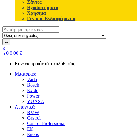
Ζάντες
Ηχοσυστήματα
Χρήσιμα
Γενικού Ενδιαφέροντος
Search for:
0
0,00
€
Κανένα προϊόν στο καλάθι σας.
Μπαταρίες
Varta
Bosch
Exide
Power
YUASA
Λιπαντικά
BMW
Castrol
Castrol Professional
Elf
Eneos