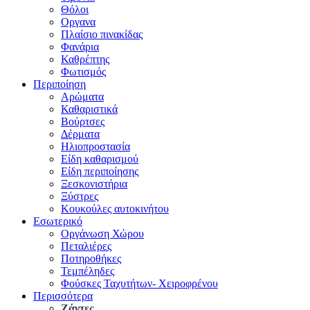
Θόλοι
Οργανα
Πλαίσιο πινακίδας
Φανάρια
Καθρέπτης
Φωτισμός
Περιποίηση
Αρώματα
Καθαριστικά
Βούρτσες
Δέρματα
Ηλιοπροστασία
Είδη καθαρισμού
Είδη περιποίησης
Ξεσκονιστήρια
Ξύστρες
Κουκούλες αυτοκινήτου
Εσωτερικό
Οργάνωση Χώρου
Πεταλιέρες
Ποτηροθήκες
Τεμπέληδες
Φούσκες Ταχυτήτων- Χειροφρένου
Περισσότερα
Ζάντες